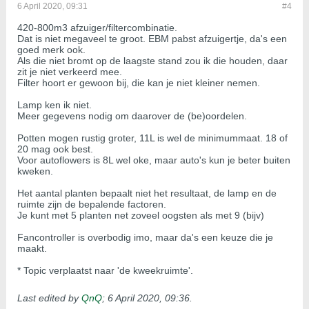
6 April 2020, 09:31
#4
420-800m3 afzuiger/filtercombinatie.
Dat is niet megaveel te groot. EBM pabst afzuigertje, da's een
goed merk ook.
Als die niet bromt op de laagste stand zou ik die houden, daar
zit je niet verkeerd mee.
Filter hoort er gewoon bij, die kan je niet kleiner nemen.
Lamp ken ik niet.
Meer gegevens nodig om daarover de (be)oordelen.
Potten mogen rustig groter, 11L is wel de minimummaat. 18 of
20 mag ook best.
Voor autoflowers is 8L wel oke, maar auto's kun je beter buiten
kweken.
Het aantal planten bepaalt niet het resultaat, de lamp en de
ruimte zijn de bepalende factoren.
Je kunt met 5 planten net zoveel oogsten als met 9 (bijv)
Fancontroller is overbodig imo, maar da's een keuze die je
maakt.
* Topic verplaatst naar 'de kweekruimte'.
Last edited by
QnQ
;
6 April 2020, 09:36
.