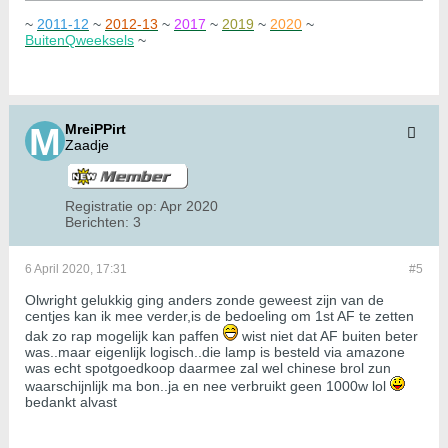
~
2011-12
~
2012-13
~
2017
~
2019
~
2020
~
BuitenQweeksels
~
MreiPPirt
Zaadje
Registratie op:
Apr 2020
Berichten:
3
6 April 2020, 17:31
#5
Olwright gelukkig ging anders zonde geweest zijn van de
centjes kan ik mee verder,is de bedoeling om 1st AF te zetten
dak zo rap mogelijk kan paffen
wist niet dat AF buiten beter
was..maar eigenlijk logisch..die lamp is besteld via amazone
was echt spotgoedkoop daarmee zal wel chinese brol zun
waarschijnlijk ma bon..ja en nee verbruikt geen 1000w lol
bedankt alvast