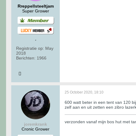
Rreppellsteeltjam
Super Grower
Registratie op:
May
2018
Berichten:
1966
25 October 2020, 18:10
600 watt beter in een tent van 120 
zelf aan en uit zetten een zibro laze
verzonden vanaf mijn bos hut met t
joremkrank
Cronic Grower