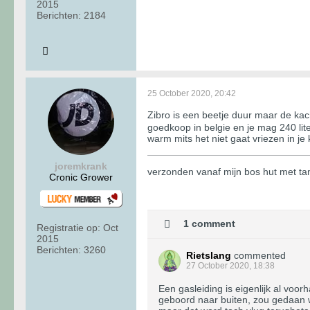
2015
Berichten:
2184
25 October 2020, 20:42
Zibro is een beetje duur maar de kac
goedkoop in belgie en je mag 240 lit
warm mits het niet gaat vriezen in j
joremkrank
verzonden vanaf mijn bos hut met t
Cronic Grower
1 comment
Registratie op:
Oct
2015
Berichten:
3260
Rietslang
commented
27 October 2020, 18:38
Een gasleiding is eigenlijk al voo
geboord naar buiten, zou gedaan w