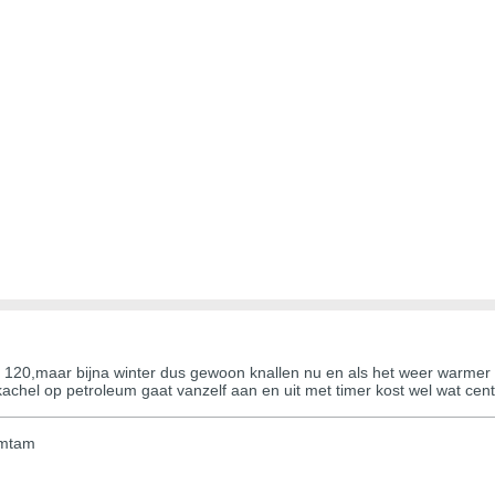
bij 120,maar bijna winter dus gewoon knallen nu en als het weer war
rkachel op petroleum gaat vanzelf aan en uit met timer kost wel wat cen
amtam