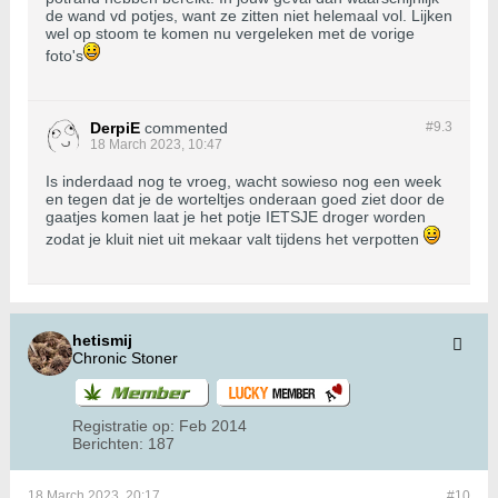
de wand vd potjes, want ze zitten niet helemaal vol. Lijken
wel op stoom te komen nu vergeleken met de vorige
foto's
DerpiE
commented
#9.
3
18 March 2023, 10:47
Is inderdaad nog te vroeg, wacht sowieso nog een week
en tegen dat je de worteltjes onderaan goed ziet door de
gaatjes komen laat je het potje IETSJE droger worden
zodat je kluit niet uit mekaar valt tijdens het verpotten
hetismij
Chronic Stoner
Registratie op:
Feb 2014
Berichten:
187
18 March 2023, 20:17
#10