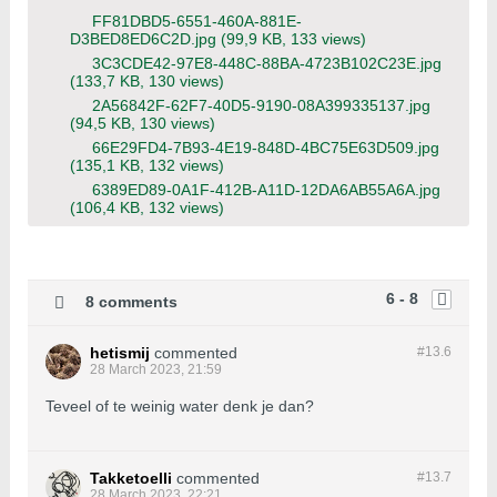
FF81DBD5-6551-460A-881E-
D3BED8ED6C2D.jpg
(99,9 KB, 133 views)
3C3CDE42-97E8-448C-88BA-4723B102C23E.jpg
(133,7 KB, 130 views)
2A56842F-62F7-40D5-9190-08A399335137.jpg
(94,5 KB, 130 views)
66E29FD4-7B93-4E19-848D-4BC75E63D509.jpg
(135,1 KB, 132 views)
6389ED89-0A1F-412B-A11D-12DA6AB55A6A.jpg
(106,4 KB, 132 views)
6 - 8
8 comments
hetismij
commented
#13.
6
28 March 2023, 21:59
Teveel of te weinig water denk je dan?
Takketoelli
commented
#13.
7
28 March 2023, 22:21