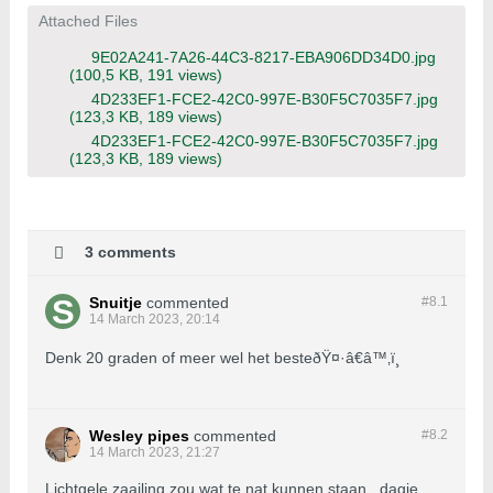
Attached Files
9E02A241-7A26-44C3-8217-EBA906DD34D0.jpg
(100,5 KB, 191 views)
4D233EF1-FCE2-42C0-997E-B30F5C7035F7.jpg
(123,3 KB, 189 views)
4D233EF1-FCE2-42C0-997E-B30F5C7035F7.jpg
(123,3 KB, 189 views)
3 comments
Snuitje
commented
#8.
1
14 March 2023, 20:14
Denk 20 graden of meer wel het besteðŸ¤·â€â™‚ï¸
Wesley pipes
commented
#8.
2
14 March 2023, 21:27
Lichtgele zaailing zou wat te nat kunnen staan , dagje,