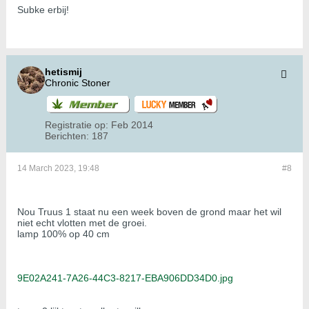
Subke erbij!
hetismij
Chronic Stoner
Registratie op:
Feb 2014
Berichten:
187
14 March 2023, 19:48
#8
Nou Truus 1 staat nu een week boven de grond maar het wil
niet echt vlotten met de groei.
lamp 100% op 40 cm
9E02A241-7A26-44C3-8217-EBA906DD34D0.jpg