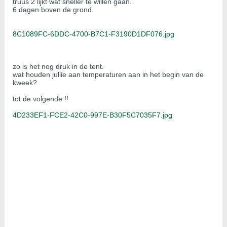
truus 2 lijkt wat sneller te willen gaan.
6 dagen boven de grond.
8C1089FC-6DDC-4700-B7C1-F3190D1DF076.jpg
zo is het nog druk in de tent.
wat houden jullie aan temperaturen aan in het begin van de
kweek?
tot de volgende !!
4D233EF1-FCE2-42C0-997E-B30F5C7035F7.jpg