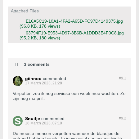
Attached Files
E16A5C19-10A1-4FA2-A65D-FC97D4149375.jpg
(96,8 KB, 178 views)
63794F19-E953-4D97-8B6B-A1DDD3E4F0C8.jpg
(95,2 KB, 180 views)
3 comments
giinnoo
commented
#9.
1
17 March 2023, 21:28
Verpotten zou ik nog sowieso een week mee wachten. Ze
zijn nog ma pril..
Snuitje
commented
#9.
2
18 March 2023, 07:10
De meeste mensen verpotten wanneer de blaadjes de
potrand hebben bereikt. In jouw geval dan waarschijnlijk