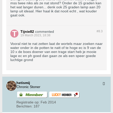
mss twee niks als ze nat stond? Onder de 15 graden kan
het wat langer duren... denk ook 25 graden lamp aan 20
lamp uit ideaal. Hier haal ik dat nooit echt , wat kouder
gaat ook.
Tijnie82
commented
#8.
3
19 March 2023, 18:38
Vooral niet te nat zetten laat de wortels maar zoeken naar
water onder in de potten te natt of te hoge ec is 9 van de
10 x de boes doener van een trage start heb je mooie
lage ec en ph goed dan gaan ze als een speer goede
luchtige grond
hetismij
Chronic Stoner
Registratie op:
Feb 2014
Berichten:
187