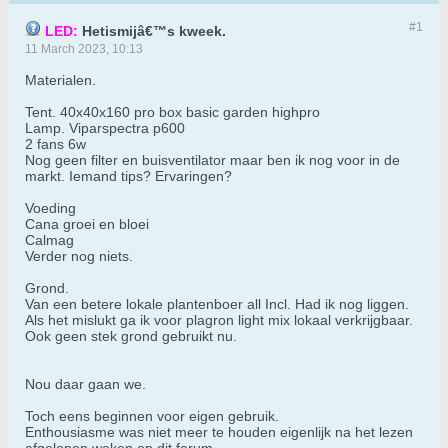
#1
LED:
Hetismijâ€™s kweek.
11 March 2023, 10:13
Materialen.
Tent. 40x40x160 pro box basic garden highpro
Lamp. Viparspectra p600
2 fans 6w
Nog geen filter en buisventilator maar ben ik nog voor in de
markt. Iemand tips? Ervaringen?
Voeding
Cana groei en bloei
Calmag
Verder nog niets.
Grond.
Van een betere lokale plantenboer all Incl. Had ik nog liggen.
Als het mislukt ga ik voor plagron light mix lokaal verkrijgbaar.
Ook geen stek grond gebruikt nu.
Nou daar gaan we.
Toch eens beginnen voor eigen gebruik.
Enthousiasme was niet meer te houden eigenlijk na het lezen