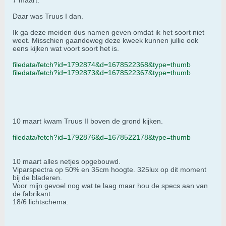
7 maart.
Daar was Truus I dan.
Ik ga deze meiden dus namen geven omdat ik het soort niet
weet. Misschien gaandeweg deze kweek kunnen jullie ook
eens kijken wat voort soort het is.
filedata/fetch?id=1792874&d=1678522368&type=thumb
filedata/fetch?id=1792873&d=1678522367&type=thumb
10 maart kwam Truus II boven de grond kijken.
filedata/fetch?id=1792876&d=1678522178&type=thumb
10 maart alles netjes opgebouwd.
Viparspectra op 50% en 35cm hoogte. 325lux op dit moment
bij de bladeren.
Voor mijn gevoel nog wat te laag maar hou de specs aan van
de fabrikant.
18/6 lichtschema.