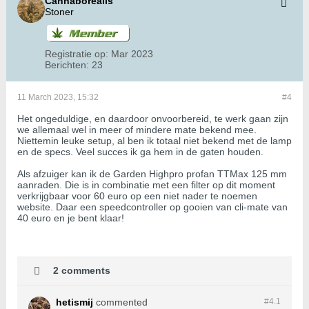
Cannaborealis
Stoner
Registratie op:
Mar 2023
Berichten:
23
11 March 2023, 15:32
#4
Het ongeduldige, en daardoor onvoorbereid, te werk gaan zijn
we allemaal wel in meer of mindere mate bekend mee.
Niettemin leuke setup, al ben ik totaal niet bekend met de lamp
en de specs. Veel succes ik ga hem in de gaten houden.
Als afzuiger kan ik de Garden Highpro profan TTMax 125 mm
aanraden. Die is in combinatie met een filter op dit moment
verkrijgbaar voor 60 euro op een niet nader te noemen
website. Daar een speedcontroller op gooien van cli-mate van
40 euro en je bent klaar!
2 comments
hetismij
commented
#4.
1