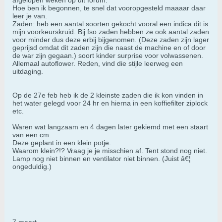
afgelopen weken op dit forum.
Hoe ben ik begonnen, te snel dat vooropgesteld maaaar daar
leer je van.
Zaden: heb een aantal soorten gekocht vooral een indica dit is
mijn voorkeurskruid. Bij fso zaden hebben ze ook aantal zaden
voor minder dus deze erbij bijgenomen. (Deze zaden zijn lager
geprijsd omdat dit zaden zijn die naast de machine en of door
de war zijn gegaan.) soort kinder surprise voor volwassenen.
Allemaal autoflower. Reden, vind die stijle leerweg een
uitdaging.
Op de 27e feb heb ik de 2 kleinste zaden die ik kon vinden in
het water gelegd voor 24 hr en hierna in een koffiefilter ziplock
etc.
Waren wat langzaam en 4 dagen later gekiemd met een staart
van een cm.
Deze geplant in een klein potje.
Waarom klein?!? Vraag je je misschien af. Tent stond nog niet.
Lamp nog niet binnen en ventilator niet binnen. (Juist â€¦
ongeduldig.)