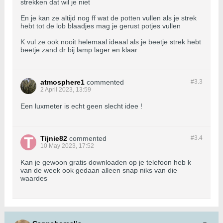
strekken dat wil je niet
En je kan ze altijd nog ff wat de potten vullen als je strek
hebt tot de lob blaadjes mag je gerust potjes vullen
K vul ze ook nooit helemaal ideaal als je beetje strek hebt
beetje zand dr bij lamp lager en klaar
atmosphere1
commented
#3.
3
2 April 2023, 13:59
Een luxmeter is echt geen slecht idee !
Tijnie82
commented
#3.
4
10 May 2023, 17:52
Kan je gewoon gratis downloaden op je telefoon heb k
van de week ook gedaan alleen snap niks van die
waardes