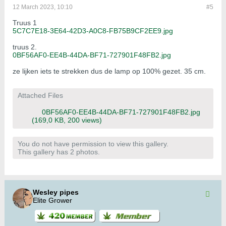
12 March 2023, 10:10
#5
Truus 1
5C7C7E18-3E64-42D3-A0C8-FB75B9CF2EE9.jpg
truus 2.
0BF56AF0-EE4B-44DA-BF71-727901F48FB2.jpg
ze lijken iets te strekken dus de lamp op 100% gezet. 35 cm.
Attached Files
0BF56AF0-EE4B-44DA-BF71-727901F48FB2.jpg
(169,0 KB, 200 views)
You do not have permission to view this gallery.
This gallery has 2 photos.
Wesley pipes
Elite Grower