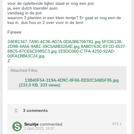
voor de oplettende kijker staat er nog een pot.
ja, een dutch lowrider auto.
vandaag in de pot.
waarom 3 planten in een klein tentje? Er gaat er nog een de
kas in. dus hou er 2 over voor in de tent.
Fijneee
24EB1347-7A90-4C36-A07A-0DA3B67067B1.jpg
5F036138-
2D9B-4A56-9AB1-39C5A8B3264E.jpg
8ABD763C-EF2D-4537-
88C5-87CE6C5985C3.jpg
1E9DC060-C7FA-4250-92AD-
00FA1BB43C24.jpg
Z
Attached Files
13B40F54-319A-4D9C-8F66-EE92C3AB5F95.jpg
(233,0 KB, 103 views)
3 comments
Snuitje
commented
#15.
1
1 April 2023, 16:37