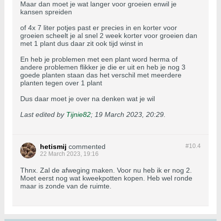
Maar dan moet je wat langer voor groeien enwil je
kansen spreiden
of 4x 7 liter potjes past er precies in en korter voor
groeien scheelt je al snel 2 week korter voor groeien dan
met 1 plant dus daar zit ook tijd winst in
En heb je problemen met een plant word herma of
andere problemen flikker je die er uit en heb je nog 3
goede planten staan das het verschil met meerdere
planten tegen over 1 plant
Dus daar moet je over na denken wat je wil
Last edited by
Tijnie82
;
19 March 2023, 20:29
.
hetismij
commented
#10.
4
22 March 2023, 19:16
Thnx. Zal de afweging maken. Voor nu heb ik er nog 2.
Moet eerst nog wat kweekpotten kopen. Heb wel ronde
maar is zonde van de ruimte.