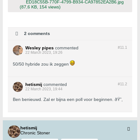
ED18C55B-770F-4799-B934-CA97852EA2B6.jpg
(87,6 KB, 154 views)
2 comments
Wesley pipes
commented
#11.
1
22 March 2023, 19:26
50/50 hybride zou ik zeggen
hetismij
commented
#11.
2
22 March 2023, 19:44
Ben benieuwd. Zal er bijna een poll voor beginnen. ðŸ˜‚
hetismij
Chronic Stoner