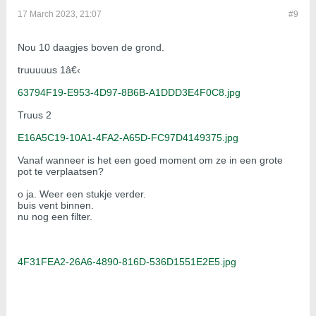
17 March 2023, 21:07
#9
Nou 10 daagjes boven de grond.
truuuuus 1â€‹
63794F19-E953-4D97-8B6B-A1DDD3E4F0C8.jpg
Truus 2
E16A5C19-10A1-4FA2-A65D-FC97D4149375.jpg
Vanaf wanneer is het een goed moment om ze in een grote
pot te verplaatsen?
o ja. Weer een stukje verder.
buis vent binnen.
nu nog een filter.
4F31FEA2-26A6-4890-816D-536D1551E2E5.jpg