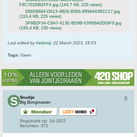
F8C7ED0B2FF4.jpg
(144,7 KB, 225 views)
D0658684-D613-4B26-B356-89984A3B1C17.jpg
(115,4 KB, 225 views)
3F8B2F34-C9A7-413E-BD9B-5395BA2E69F9.jpg
(185,4 KB, 230 views)
Last edited by
hetismij
;
22 March 2023, 18:53
.
Tags:
Geen
Snuitje
Big Bongmaster
Registratie op:
Jul 2022
Berichten:
373