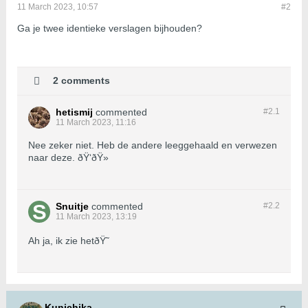
11 March 2023, 10:57
#2
Ga je twee identieke verslagen bijhouden?
2 comments
hetismij
commented
#2.
1
11 March 2023, 11:16
Nee zeker niet. Heb de andere leeggehaald en verwezen
naar deze. ðŸ‘ðŸ»
Snuitje
commented
#2.
2
11 March 2023, 13:19
Ah ja, ik zie hetðŸ˜
Kunichika