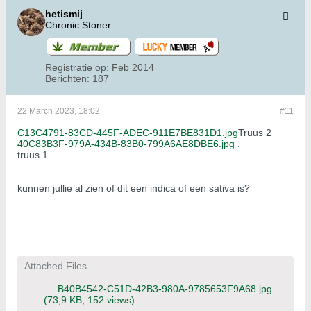
hetismij
Chronic Stoner
Registratie op:
Feb 2014
Berichten:
187
22 March 2023, 18:02
#11
C13C4791-83CD-445F-ADEC-911E7BE831D1.jpg
Truus 2
40C83B3F-979A-434B-83B0-799A6AE8DBE6.jpg
.
truus 1
kunnen jullie al zien of dit een indica of een sativa is?
Attached Files
B40B4542-C51D-42B3-980A-9785653F9A68.jpg
(73,9 KB, 152 views)