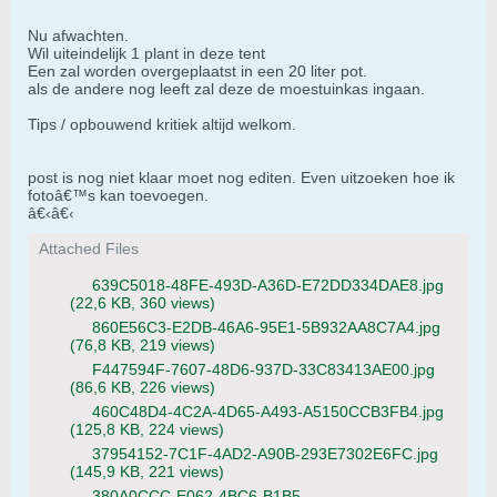
Nu afwachten.
Wil uiteindelijk 1 plant in deze tent
Een zal worden overgeplaatst in een 20 liter pot.
als de andere nog leeft zal deze de moestuinkas ingaan.
Tips / opbouwend kritiek altijd welkom.
post is nog niet klaar moet nog editen. Even uitzoeken hoe ik
fotoâ€™s kan toevoegen.
â€‹â€‹
Attached Files
639C5018-48FE-493D-A36D-E72DD334DAE8.jpg
(22,6 KB, 360 views)
860E56C3-E2DB-46A6-95E1-5B932AA8C7A4.jpg
(76,8 KB, 219 views)
F447594F-7607-48D6-937D-33C83413AE00.jpg
(86,6 KB, 226 views)
460C48D4-4C2A-4D65-A493-A5150CCB3FB4.jpg
(125,8 KB, 224 views)
37954152-7C1F-4AD2-A90B-293E7302E6FC.jpg
(145,9 KB, 221 views)
380A0CCC-E062-4BC6-B1B5-