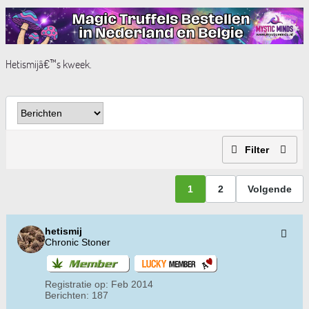
Hetismijâ€™s kweek.
Filter
1
2
Volgende
hetismij
Chronic Stoner
Registratie op:
Feb 2014
Berichten:
187