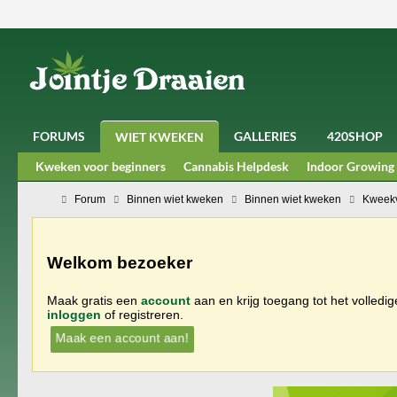
FORUMS
GALLERIES
420SHOP
WIET KWEKEN
Kweken voor beginners
Cannabis Helpdesk
Indoor Growing
Forum
Binnen wiet kweken
Binnen wiet kweken
Kweekv
Welkom bezoeker
Maak gratis een
account
aan en krijg toegang tot het volledi
inloggen
of registreren.
Maak een account aan!