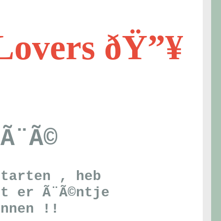
Lovers ðŸ”¥
 Ã¨Ã©
starten , heb
st er Ã¨Ã©ntje
unnen !!