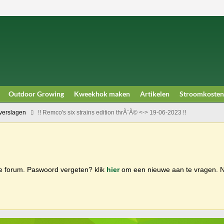
Outdoor Growing
Kweekhok maken
Artikelen
Stroomkosten
erslagen
!! Remco's six strains edition thrÃ¨Ã© <-> 19-06-2023 !!
ge forum. Paswoord vergeten? klik
hier
om een nieuwe aan te vragen.