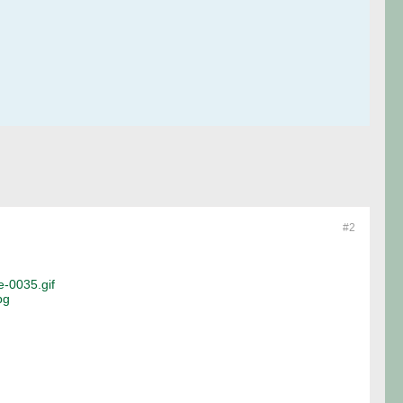
#2
e-0035.gif
pg