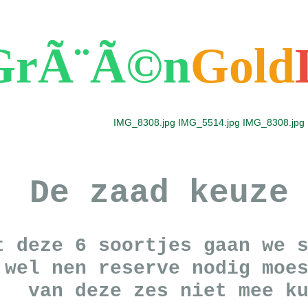
GrÃ¨Ã©n
Gold
IMG_8308.jpg
IMG_5514.jpg
IMG_8308.jpg
De zaad keuze
t deze 6 soortjes gaan we 
 wel nen reserve nodig moe
van deze zes niet mee k