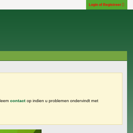
Login of Registreer
 Neem
contact
op indien u problemen ondervindt met