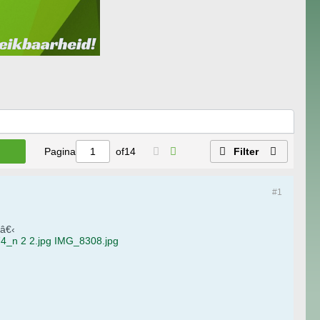
Pagina
of
14
Filter
#1
â€‹
_n 2 2.jpg
IMG_8308.jpg