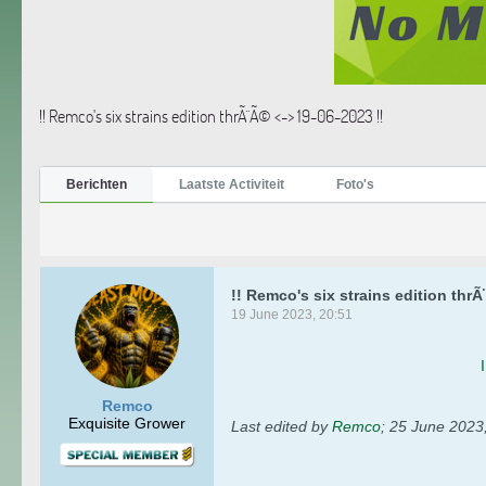
!! Remco's six strains edition thrÃ¨Ã© <-> 19-06-2023 !!
Berichten
Laatste Activiteit
Foto's
!! Remco's six strains edition thrÃ
19 June 2023, 20:51
Remco
Exquisite Grower
Last edited by
Remco
;
25 June 2023