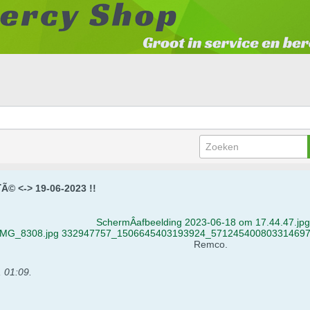
¨Ã© <-> 19-06-2023 !!
SchermÂ­afbeelding 2023-06-18 om 17.44.47.jpg
IMG_8308.jpg
332947757_1506645403193924_5712454008033146974
Remco.
, 01:09
.