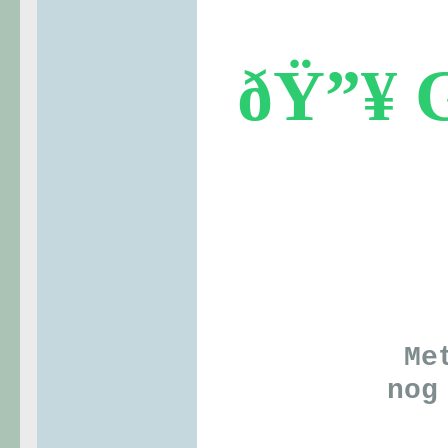
ðŸ”¥ 
Me
nog