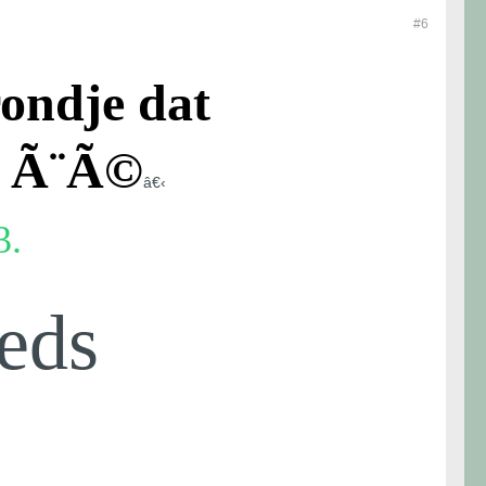
#6
rondje dat
t Ã¨Ã©
â€‹
3.
eds