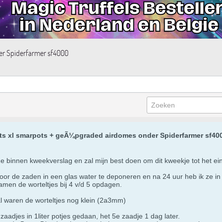
der Spiderfarmer sf4000
ots xl smarpots + geÃ¼pgraded airdomes onder Spiderfarmer sf40
1e binnen kweekverslag en zal mijn best doen om dit kweekje tot het ei
 de zaden in een glas water te deponeren en na 24 uur heb ik ze in de ko
amen de worteltjes bij 4 v/d 5 opdagen.
al waren de worteltjes nog klein (2a3mm)
aadjes in 1liter potjes gedaan, het 5e zaadje 1 dag later.