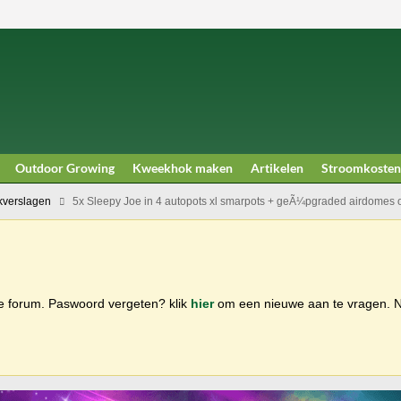
Outdoor Growing
Kweekhok maken
Artikelen
Stroomkosten
verslagen
5x Sleepy Joe in 4 autopots xl smarpots + geÃ¼pgraded airdomes 
ge forum. Paswoord vergeten? klik
hier
om een nieuwe aan te vragen.