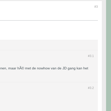
#3
#3.
1
nrekenen, maar hÃ© met de nowhow van de JD gang kan het
#3.
2