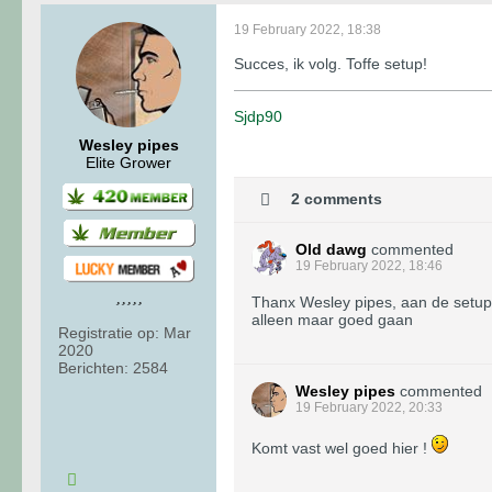
19 February 2022, 18:38
Succes, ik volg. Toffe setup!
Sjdp90
Wesley pipes
Elite Grower
2 comments
Old dawg
commented
19 February 2022, 18:46
Thanx Wesley pipes, aan de setup 
alleen maar goed gaan
Registratie op:
Mar
2020
Berichten:
2584
Wesley pipes
commented
19 February 2022, 20:33
Komt vast wel goed hier !