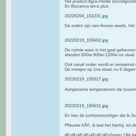
Het product Agra-Perlite (korrelgroot
En Biocanna terra plus.
20220204_152231.jpg
De zaden zijn van Anesia-seeds, het
20220219_155602.jpg
De ruimte waar in het gaat gebeuren
standen 600w-900w-1200w en staat 
Ook vanaf onder wordt er verwarmd 
De meisjes op 1na staan nu 6 dagen
20220219_155527.jpg
Aangename temperaturen die tussen d
20220219_155631.jpg
En hier de luchtontvochtiger die ik 2
Pfieuww hÃ©, ik laat het hierbij, tot 
â€‹â€‹â€‹â€‹â€‹â€‹â€‹Greetz Old d