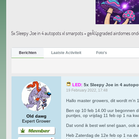
5x Sleepy Joe in 4 autopots xl smarpots + geÃ¼pgraded airdomes on
Berichten
Laatste Activiteit
Foto's
LED:
5x Sleepy Joe in 4 autop
19 February 2022, 17:48
Hallo master growers, dit wordt m'n 
Ben op 10 feb 14.00 uur begonnen door
puntjes, op vrijdag 11 feb op 1 na kw
Old dawg
Expert Grower
Dat vond ik best wel snel gaan, ook 
Heb Zaterdag de 12e feb op 1 na de z