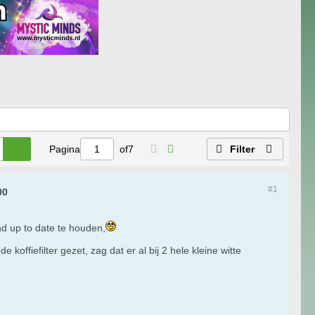
Pagina
of
7
Filter
#1
00
nd up to date te houden,
ffiefilter gezet, zag dat er al bij 2 hele kleine witte