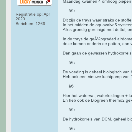
Maandag kwamen 4 omhoog piepen en
â€‹
Registratie op:
Apr
2020
Dit zijn de trays waar straks de stoff
Berichten:
1266
In het midden de aquavalve5 systeem 
Alles grondig gereinigd met dettol, e
In de trays de geÃ¼pgraded airdomes
deze komen onderin de potten, dan 
Dan gaan de gewassen hydrokorrels e
â€‹
De voeding is geheel biologisch van 
Heb ook een nieuwe luchtpomp van 12
â€‹
Hier het watervat, waterleidingen + 
En heb ook de Biogreen thermo2 gek
â€‹
De hydrokorrels van DCM, geheel bi
â€‹