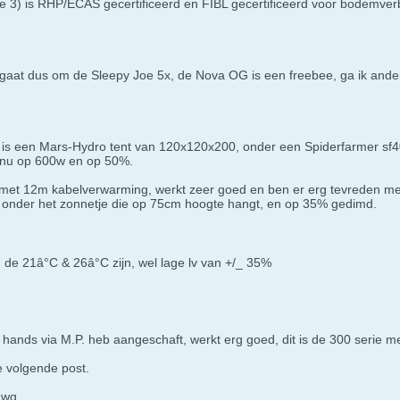
te 3) is RHP/ECAS gecertificeerd en FIBL gecertificeerd voor bodemverbe
 gaat dus om de Sleepy Joe 5x, de Nova OG is een freebee, ga ik ande
 is een Mars-Hydro tent van 120x120x200, onder een Spiderfarmer sf40
nu op 600w en op 50%.
met 12m kabelverwarming, werkt zeer goed en ben er erg tevreden m
 onder het zonnetje die op 75cm hoogte hangt, en op 35% gedimd.
e 21â°C & 26â°C zijn, wel lage lv van +/_ 35%
e hands via M.P. heb aangeschaft, werkt erg goed, dit is de 300 serie me
de volgende post.
awg