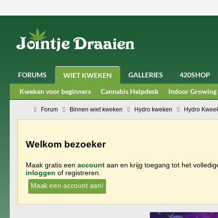
FORUMS
GALLERIES
420SHOP
WIET KWEKEN
Kweken voor beginners
Cannabis Helpdesk
Indoor Growing
Forum
Binnen wiet kweken
Hydro kweken
Hydro Kweek
Welkom bezoeker
Maak gratis een
account
aan en krijg toegang tot het volledi
inloggen
of registreren.
Maak een account aan!