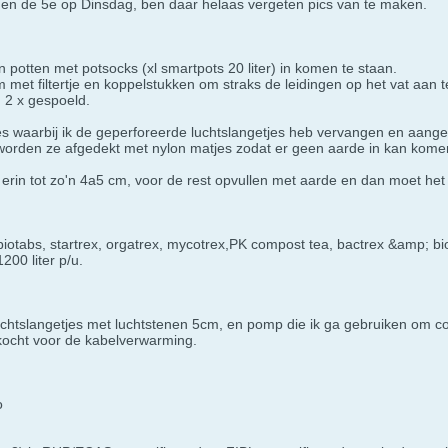
 de 5e op Dinsdag, ben daar helaas vergeten pics van te maken.
en potten met potsocks (xl smartpots 20 liter) in komen te staan.
met filtertje en koppelstukken om straks de leidingen op het vat aan te
n 2 x gespoeld.
 waarbij ik de geperforeerde luchtslangetjes heb vervangen en aange
worden ze afgedekt met nylon matjes zodat er geen aarde in kan kome
rin tot zo'n 4a5 cm, voor de rest opvullen met aarde en dan moet het
biotabs, startrex, orgatrex, mycotrex,PK compost tea, bactrex &amp; bi
00 liter p/u.
luchtslangetjes met luchtstenen 5cm, en pomp die ik ga gebruiken om 
ocht voor de kabelverwarming.
o