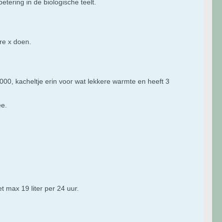
tering in de biologische teelt.
re x doen.
00, kacheltje erin voor wat lekkere warmte en heeft 3
ee.
t max 19 liter per 24 uur.