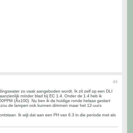
#3
edingswater zo vaak aangeboden wordt. Ik zit zelf op een DLI
anzienlijk minder blad bij EC 1.4. Onder de 1.4 heb ik
1100PPM (Â±100). Nu ben ik de huidige ronde helaas gestart
 ik zou de lampen ook kunnen dimmen maar het 12-uurs
ontstaan. Ik wijt dat aan een PH van 6.3 in die periode met als