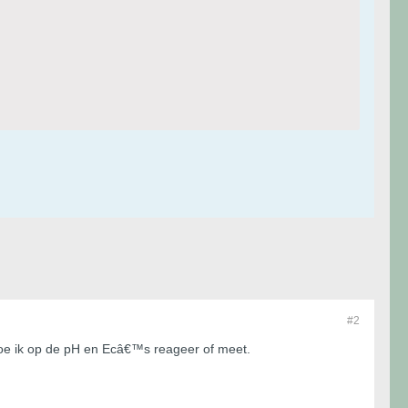
#2
f hoe ik op de pH en Ecâ€™s reageer of meet.