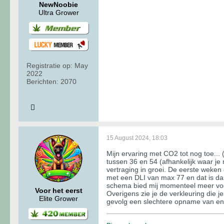
NewNoobie
Ultra Grower
Registratie op:
May
2022
Berichten:
2070
15 August 2024, 18:03
Mijn ervaring met CO2 tot nog toe... 
tussen 36 en 54 (afhankelijk waar je
vertraging in groei. De eerste weken
met een DLI van max 77 en dat is da
schema bied mij momenteel meer vo
Voor het eerst
Overigens zie je de verkleuring die j
Elite Grower
gevolg een slechtere opname van enk