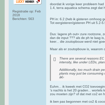
doordat ik vorige keer probleem had 
1.4, terra aquatica schema zegt dat hij
Registratie op:
Feb
2018
Berichten:
563
PH in: 6.2 (heb ik gisteren omhoog g
Tot eergisteren/gisteren PH uit 5.2-5.
Dus: lagere ph out= zure rootzone, z
dan de input ??? als de ph te laag i
keer... die zoutopbouw werd niet goe
Maar als er zoutopbouw is, waarom de
There are several reasons EC mi
intensity, like under LEDs, pla
Additionally, too much drain p
plants may just be consuming 
â€‹
Euhm... ik kweek met CO2 toevoeging 
's nachts is het 20 graden... wortels k
zou moeten zijn? of dat met co2 en h
ik ben pas begonnen met co2 & cocos .