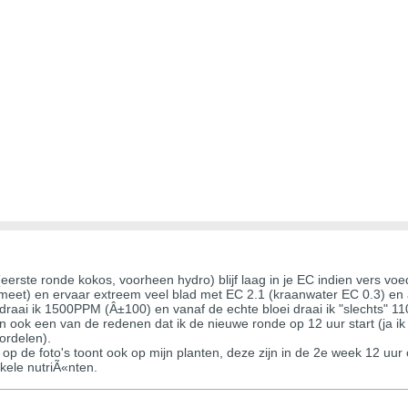
(eerste ronde kokos, voorheen hydro) blijf laag in je EC indien vers vo
 meet) en ervaar extreem veel blad met EC 2.1 (kraanwater EC 0.3) en a
 draai ik 1500PPM (Â±100) en vanaf de echte bloei draai ik "slechts" 
n ook een van de redenen dat ik de nieuwe ronde op 12 uur start (ja
ordelen).
e op de foto's toont ook op mijn planten, deze zijn in de 2e week 12 uur 
ele nutriÃ«nten.