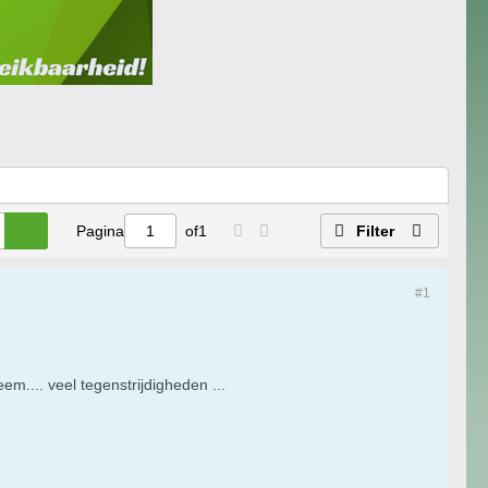
Pagina
of
1
Filter
#1
.... veel tegenstrijdigheden ...