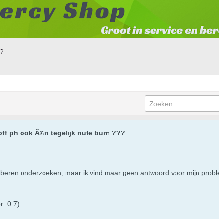
??
noff ph ook Ã©n tegelijk nute burn ???
beren onderzoeken, maar ik vind maar geen antwoord voor mijn probleem
r: 0.7)