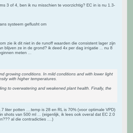
 3 of 4, ben ik nu misschien te voorzichtig? EC in is nu 1.3-
 gans systeem geflusht om
ie ik dit niet in de runoff waarden die consistent lager zijn
lijven ze in de grond? ik deed 4x per dag irrigatie ... nu 8
eginnen meten ...
nd growing conditions. In mild conditions and with lower light
nsity with higher temperatures.
ing to overwatering and weakened plant health. Finally, the
 liter potten ....temp is 28 en RL is 70% (voor optimale VPD)
in shots van 500 ml ... (eigenlijk, ik lees ook overal dat EC 2.0
?? al die contradicties ....)