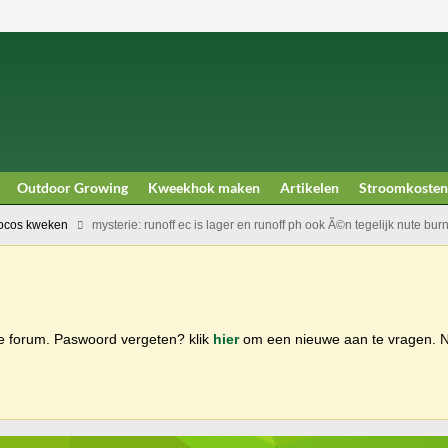
Outdoor Growing
Kweekhok maken
Artikelen
Stroomkosten
ocos kweken
mysterie: runoff ec is lager en runoff ph ook Ã©n tegelijk nute bur
ge forum. Paswoord vergeten? klik
hier
om een nieuwe aan te vragen.