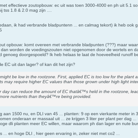
met effectieve zoutopbouw: ec uit was toen 3000-4000 en ph uit 5.1 soms
 tss 1.8 & 2.0 mag zijn ....
edaan, ik had verbrande bladpuntenn ... en calmag tekort) ik heb ook
5
out opbouw: komt overeen met verbrande bladpunten (???) maar waarom z
s, dan worden de voedingszouten niet opgenomen door de wortels en dan b
d genoeg doorgespoeld? Ik heb helaas te laat de hoeveelheid runoff b
 EC uit dan lager? of kan dit het zijn?
ght be low in the rootzone. First, applied EC is too low for the plant a
nts may require higher EC values than those grown under high light inte
er day can reduce the amount of EC thatâ€™s held in the rootzone, lead
more nutrients than theyâ€™re being provided.
aan 1500 nu, en DLI van 45 ... planten: 9 op een vierkante meter in 3.7
omen onderaan er massaal uit ... ze krijgen 3 liter per plant per dag ... 
oge dli planten meer EC willen, maar waarom ph dan lager en nute burn?
.. en hoge DLI , hier geen ervaring in, zeker niet met co2 ...