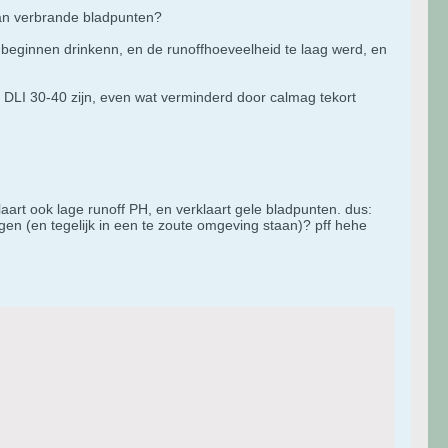
dan verbrande bladpunten?
n beginnen drinkenn, en de runoffhoeveelheid te laag werd, en
u DLI 30-40 zijn, even wat verminderd door calmag tekort
klaart ook lage runoff PH, en verklaart gele bladpunten. dus:
en (en tegelijk in een te zoute omgeving staan)? pff hehe