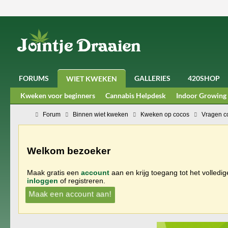
FORUMS
GALLERIES
420SHOP
WIET KWEKEN
Kweken voor beginners
Cannabis Helpdesk
Indoor Growing
Forum
Binnen wiet kweken
Kweken op cocos
Vragen c
Welkom bezoeker
Maak gratis een
account
aan en krijg toegang tot het volledi
inloggen
of registreren.
Maak een account aan!