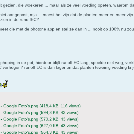
oit gezien, die woekeren ... maar als ze veel voeding opeten, waarom 
 niet aangepast, mja ... moest het zijn dat de planten meer en meer zij
zien in de runoffEC?
 meet die met de photone app en stel ze dan in ... nooit op 100% nu zo
phoping in de pot, hierdoor blijft runoff EC laag, spoelde niet weg, ver
 verhogen? runoff EC is dan lager omdat planten teweinig voeding krijg
- Google Foto's.png
(418,4 KB, 116 views)
- Google Foto's.png
(594,3 KB, 43 views)
- Google Foto's.png
(579,2 KB, 43 views)
- Google Foto's.png
(627,0 KB, 43 views)
- Google Foto's.png
(564,3 KB, 43 views)