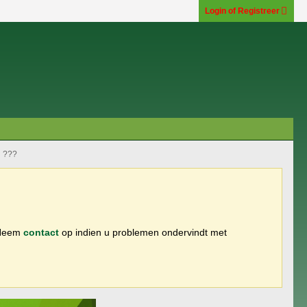
Login of Registreer
n ???
 Neem
contact
op indien u problemen ondervindt met