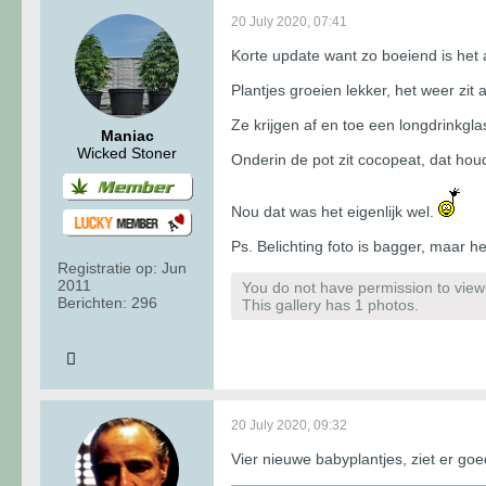
20 July 2020, 07:41
Korte update want zo boeiend is het a
Plantjes groeien lekker, het weer z
Ze krijgen af en toe een longdrinkgl
Maniac
Wicked Stoner
Onderin de pot zit cocopeat, dat houd
Nou dat was het eigenlijk wel.
Ps. Belichting foto is bagger, maar he
Registratie op:
Jun
2011
You do not have permission to view t
Berichten:
296
This gallery has 1 photos.
20 July 2020, 09:32
Vier nieuwe babyplantjes, ziet er goe