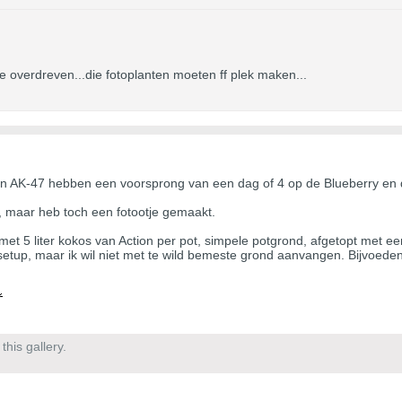
etje overdreven...die fotoplanten moeten ff plek maken...
al en AK-47 hebben een voorsprong van een dag of 4 op de Blueberry e
rs, maar heb toch een fotootje gemaakt.
en met 5 liter kokos van Action per pot, simpele potgrond, afgetopt met 
setup, maar ik wil niet met te wild bemeste grond aanvangen. Bijvoeden 
his gallery.