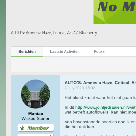
AUTO’S: Amnesia Haze, Critical, Ak-47, Blueberry
Berichten
Laatste Activiteit
Foto's
AUTO’S: Amnesia Haze, Critical, A
7 July 2020, 15:02
Het bloed kruipt waar het niet gaan k
In dit
http://www.jointjedraaien.nl/wie
wat betreft autoflowers. Kan niet moeil
Maniac
Wicked Stoner
Van bovenstaande soortjes doe ik er 
die het ook kan.