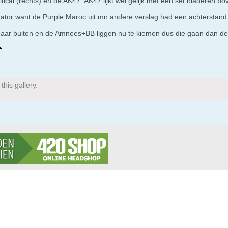
itical (rechts) en de AK47. AK47 lijkt wel gelijk met een set bladeren b
gator want de Purple Maroc uit mn andere verslag had een achterstand
aar buiten en de Amnees+BB liggen nu te kiemen dus die gaan dan de 
his gallery.