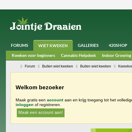
FORUMS
GALLERIES
420SHOP
WIET KWEKEN
Kweken voor beginners
Cannabis Helpdesk
Indoor Growing
Forum
Buiten wiet kweken
Buiten wiet kweken
Kweekve
Welkom bezoeker
Maak gratis een
account
aan en krijg toegang tot het volledi
inloggen
of registreren.
Maak een account aan!