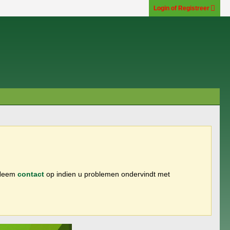
Login of Registreer
 Neem
contact
op indien u problemen ondervindt met