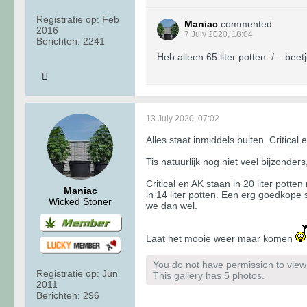
Registratie op:
Feb
Maniac
commented
2016
7 July 2020, 18:04
Berichten:
2241
Heb alleen 65 liter potten :/... be
13 July 2020, 07:02
Alles staat inmiddels buiten. Critic
Tis natuurlijk nog niet veel bijzonde
Critical en AK staan in 20 liter pott
Maniac
in 14 liter potten. Een erg goedkope 
Wicked Stoner
we dan wel.
Laat het mooie weer maar komen
You do not have permission to view t
Registratie op:
Jun
This gallery has 5 photos.
2011
Berichten:
296