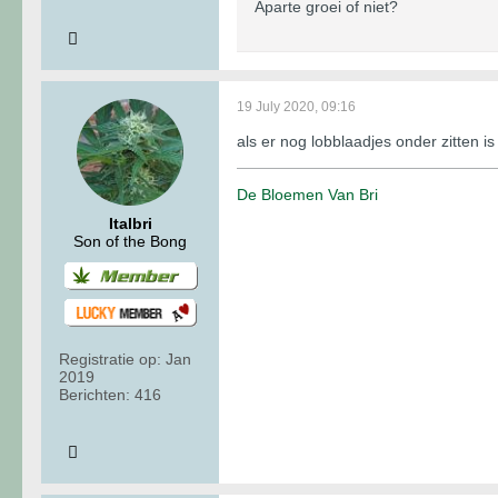
Aparte groei of niet?
19 July 2020, 09:16
als er nog lobblaadjes onder zitten i
De Bloemen Van Bri
Italbri
Son of the Bong
Registratie op:
Jan
2019
Berichten:
416