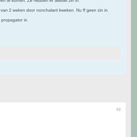
oven te komen. Ze hebben er allebei zin in.
 van 2 weken door nonchalant kweken. Nu ff geen zin in.
propagator in.
#2