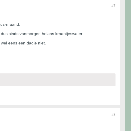
#7
stus-maand.
op dus sinds vanmorgen helaas kraantjeswater.
r wel eens een dagje niet.
#8