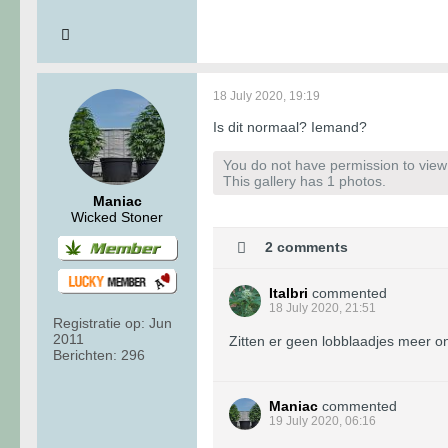
18 July 2020, 19:19
Is dit normaal? Iemand?
You do not have permission to view t
This gallery has 1 photos.
Maniac
Wicked Stoner
2 comments
Italbri
commented
18 July 2020, 21:51
Registratie op:
Jun
2011
Zitten er geen lobblaadjes meer o
Berichten:
296
Maniac
commented
19 July 2020, 06:16