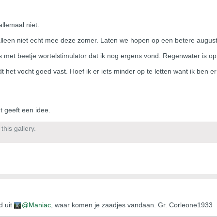
llemaal niet.
it alleen niet echt mee deze zomer. Laten we hopen op een betere augu
as met beetje wortelstimulator dat ik nog ergens vond. Regenwater is 
t het vocht goed vast. Hoef ik er iets minder op te letten want ik ben e
t geeft een idee.
his gallery.
d uit
Maniac
, waar komen je zaadjes vandaan. Gr. Corleone1933