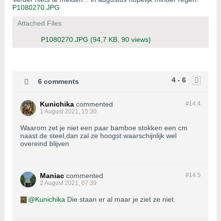
P1080270.JPG
Attached Files
P1080270.JPG
(94,7 KB, 90 views)
4 - 6
6 comments
Kunichika
commented
#14.
4
1 August 2021, 15:30
Waarom zet je niet een paar bamboe stokken een cm
naast de steel,dan zal ze hoogst waarschijnlijk wel
overeind blijven
Maniac
commented
#14.
5
2 August 2021, 07:39
Kunichika
Die staan er al maar je ziet ze niet.