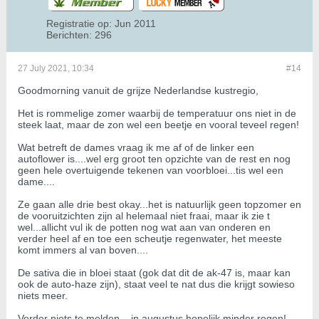
Registratie op:
Jun 2011
Berichten:
296
27 July 2021, 10:34
#14
Goodmorning vanuit de grijze Nederlandse kustregio,
Het is rommelige zomer waarbij de temperatuur ons niet in de
steek laat, maar de zon wel een beetje en vooral teveel regen!
Wat betreft de dames vraag ik me af of de linker een
autoflower is....wel erg groot ten opzichte van de rest en nog
geen hele overtuigende tekenen van voorbloei...tis wel een
dame....
Ze gaan alle drie best okay...het is natuurlijk geen topzomer en
de vooruitzichten zijn al helemaal niet fraai, maar ik zie t
wel...allicht vul ik de potten nog wat aan van onderen en
verder heel af en toe een scheutje regenwater, het meeste
komt immers al van boven....
De sativa die in bloei staat (gok dat dit de ak-47 is, maar kan
ook de auto-haze zijn), staat veel te nat dus die krijgt sowieso
niets meer.
Verder niets te melden... in augustus hopelijk minder regen!