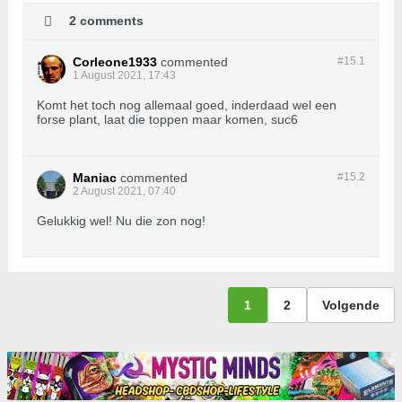
2 comments
Corleone1933
commented
#15.
1
1 August 2021, 17:43
Komt het toch nog allemaal goed, inderdaad wel een
forse plant, laat die toppen maar komen, suc6
Maniac
commented
#15.
2
2 August 2021, 07:40
Gelukkig wel! Nu die zon nog!
1
2
Volgende