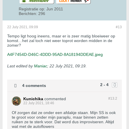
Registratie op:
Jun 2011
Berichten:
296
22 July 2021, 09:09
#13
Tempo ligt hoog ineens, maar er is zeer matig bloeiweer op
komst…het zal toch niet weer toprot worden midden in de
zomer?
A4F7454D-D46C-4DDD-95AD-8A18194DDEAE.jpeg
Last edited by
Maniac
;
22 July 2021, 09:19
.
2 - 4
4 comments
Kunichika
commented
#13.
2
22 July 2021, 18:46
Of zorgen dat ze onder een afdakje staan. Mijn SS is ook
te groot voor onder mijn paraplu, maar binnen zetten
ruiken ze te sterk voor. Dat word dus improviseren. Altijd
wat met de autoflowers