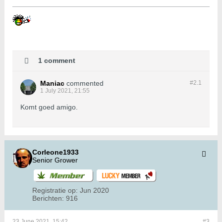
1 comment
Maniac
commented
#2.
1
1 July 2021, 21:55
Komt goed amigo.
Corleone1933
Senior Grower
Registratie op:
Jun 2020
Berichten:
916
23 June 2021, 15:42
#3