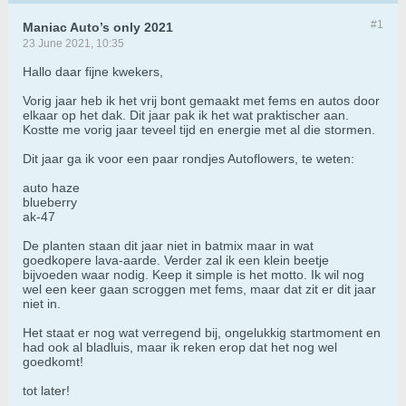
#1
Maniac Auto’s only 2021
23 June 2021, 10:35
Hallo daar fijne kwekers,
Vorig jaar heb ik het vrij bont gemaakt met fems en autos door
elkaar op het dak. Dit jaar pak ik het wat praktischer aan.
Kostte me vorig jaar teveel tijd en energie met al die stormen.
Dit jaar ga ik voor een paar rondjes Autoflowers, te weten:
auto haze
blueberry
ak-47
De planten staan dit jaar niet in batmix maar in wat
goedkopere lava-aarde. Verder zal ik een klein beetje
bijvoeden waar nodig. Keep it simple is het motto. Ik wil nog
wel een keer gaan scroggen met fems, maar dat zit er dit jaar
niet in.
Het staat er nog wat verregend bij, ongelukkig startmoment en
had ook al bladluis, maar ik reken erop dat het nog wel
goedkomt!
tot later!