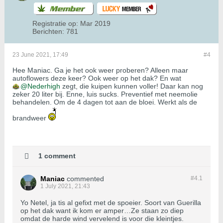
Registratie op:
Mar 2019
Berichten:
781
23 June 2021, 17:49
#4
Hee Maniac. Ga je het ook weer proberen? Alleen maar
autoflowers deze keer? Ook weer op het dak? En wat
Nederhigh
zegt, die kuipen kunnen voller! Daar kan nog
zeker 20 liter bij. Enne, luis sucks. Preventief met neemolie
behandelen. Om de 4 dagen tot aan de bloei. Werkt als de
brandweer
1 comment
Maniac
commented
#4.
1
1 July 2021, 21:43
Yo Netel, ja tis al gefixt met de spoeier. Soort van Guerilla
op het dak want ik kom er amper…Ze staan zo diep
omdat de harde wind vervelend is voor die kleintjes.