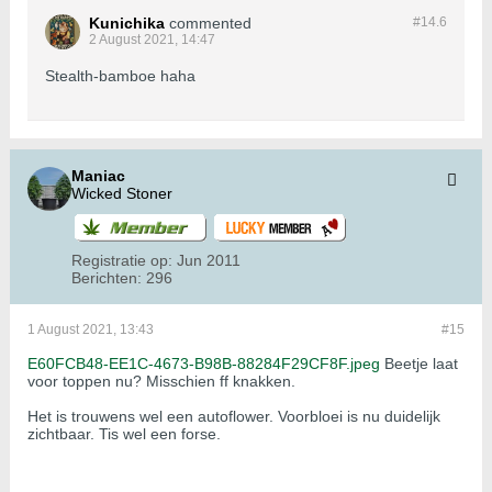
Kunichika
commented
#14.
6
2 August 2021, 14:47
Stealth-bamboe haha
Maniac
Wicked Stoner
Registratie op:
Jun 2011
Berichten:
296
1 August 2021, 13:43
#15
E60FCB48-EE1C-4673-B98B-88284F29CF8F.jpeg
Beetje laat
voor toppen nu? Misschien ff knakken.
Het is trouwens wel een autoflower. Voorbloei is nu duidelijk
zichtbaar. Tis wel een forse.