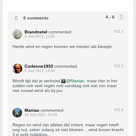
4 - 6
6 comments
Brandnetel
commented
#11.
4
6 July 2021, 11:06
Harde wind en regen kunnen we missen als kiespijn.
Corleone1933
commented
#11.
5
6 July 2021, 14:43
Wordt tijd dat je verhuisd
Maniac
, maar hier in het
zuiden ook veel regen met vandaag ook wat zon maar
niet zoveel wind als bij jou.
Maniac
commented
#11.
6
19 July 2021, 16:09
Regen en wind zijn allebei idd irritant, maar regen heeft
nog nut, zeker zolang ze niet bloeien….wind boven kracht
3 is echt nutteloos…