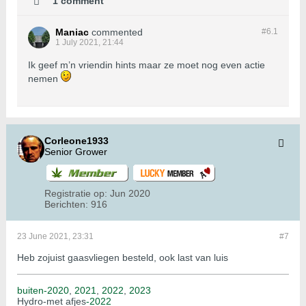
1 comment
Maniac
commented
#6.
1
1 July 2021, 21:44
Ik geef m’n vriendin hints maar ze moet nog even actie
nemen
Corleone1933
Senior Grower
Registratie op:
Jun 2020
Berichten:
916
23 June 2021, 23:31
#7
Heb zojuist gaasvliegen besteld, ook last van luis
buiten-2020
,
2021
,
2022
,
2023
Hydro-met afjes
-2022