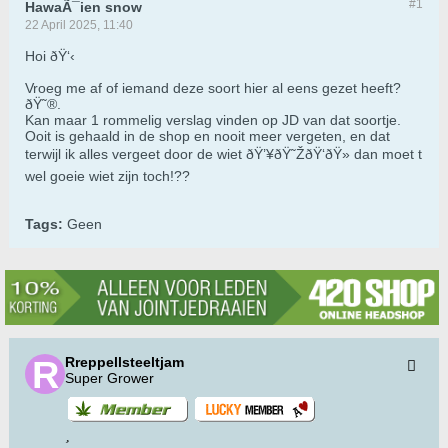
#1
HawaÃ¯ien snow
22 April 2025, 11:40
Hoi ðŸ‘‹
Vroeg me af of iemand deze soort hier al eens gezet heeft?
ðŸ˜®.
Kan maar 1 rommelig verslag vinden op JD van dat soortje.
Ooit is gehaald in de shop en nooit meer vergeten, en dat
terwijl ik alles vergeet door de wiet ðŸ’¥ðŸ˜ŽðŸ‘ðŸ» dan moet t
wel goeie wiet zijn toch!??
Tags:
Geen
Rreppellsteeltjam
Super Grower