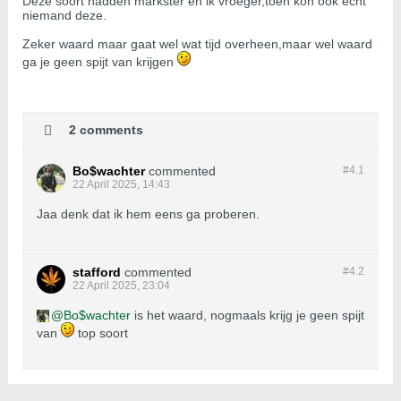
Deze soort hadden markster en ik vroeger,toen kon ook echt
niemand deze.
Zeker waard maar gaat wel wat tijd overheen,maar wel waard
ga je geen spijt van krijgen
2 comments
Bo$wachter
commented
#4.
1
22 April 2025, 14:43
Jaa denk dat ik hem eens ga proberen.
stafford
commented
#4.
2
22 April 2025, 23:04
Bo$wachter
is het waard, nogmaals krijg je geen spijt
van
top soort