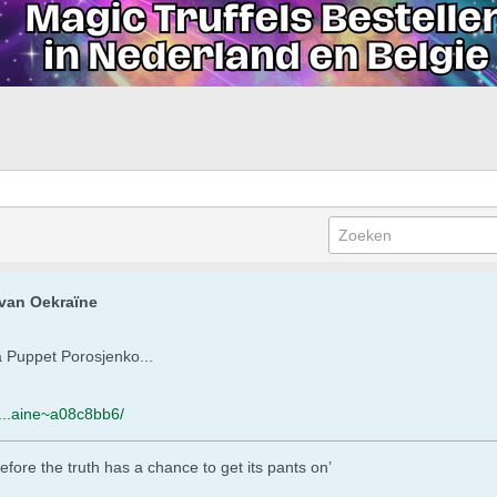
van Oekraïne
ia Puppet Porosjenko...
d...aine~a08c8bb6/
efore the truth has a chance to get its pants on’