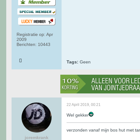
Registratie op:
Apr
2009
Berichten:
10443
Tags:
Geen
22 April 2019, 00:21
Wel gekker
verzonden vanaf mijn bos hut met t
joremkrank