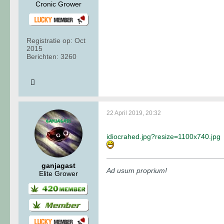
Cronic Grower
Registratie op:
Oct
2015
Berichten:
3260
22 April 2019, 20:32
idiocrahed.jpg?resize=1100x740.jpg
ganjagast
Ad usum proprium!
Elite Grower