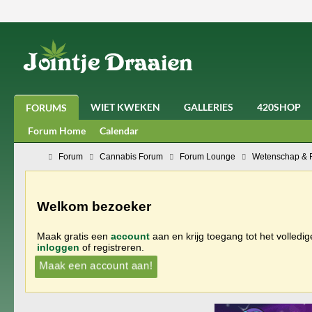
WIET KWEKEN
GALLERIES
420SHOP
FORUMS
Forum Home
Calendar
Forum
Cannabis Forum
Forum Lounge
Wetenschap & Fi
Welkom bezoeker
Maak gratis een
account
aan en krijg toegang tot het volledi
inloggen
of registreren.
Maak een account aan!