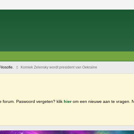
losofie.
Komiek Zelensky wordt president van Oekraïne
ge forum. Paswoord vergeten? klik
hier
om een nieuwe aan te vragen.