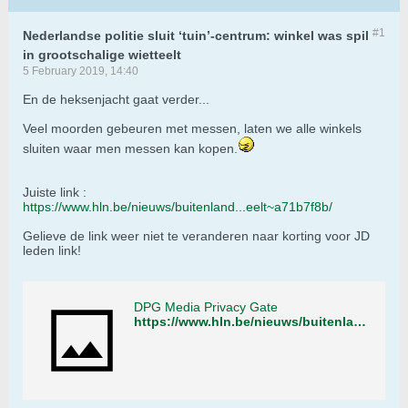
#1
Nederlandse politie sluit ‘tuin’-centrum: winkel was spil
in grootschalige wietteelt
5 February 2019, 14:40
En de heksenjacht gaat verder...
Veel moorden gebeuren met messen, laten we alle winkels
sluiten waar men messen kan kopen.
Juiste link :
https://www.hln.be/nieuws/buitenland...eelt~a71b7f8b/
Gelieve de link weer niet te veranderen naar korting voor JD
leden link!
DPG Media Privacy Gate
https://www.hln.be/nieuws/buitenland/nederlandse-politie-sluit-tuin-centrum-winkel-was-spil-in-grootschalige-wietteelt~a71b7f8b/