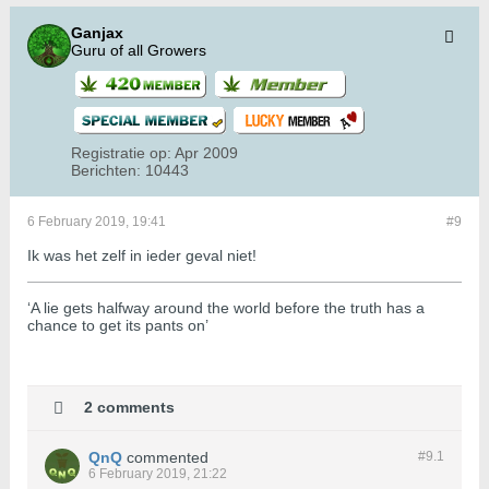
Ganjax
Guru of all Growers
Registratie op:
Apr 2009
Berichten:
10443
6 February 2019, 19:41
#9
Ik was het zelf in ieder geval niet!
‘A lie gets halfway around the world before the truth has a
chance to get its pants on’
2 comments
QnQ
commented
#9.
1
6 February 2019, 21:22