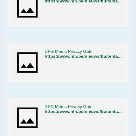
https://www.hln.be/nieuws/buitenland/nederlandse-politie-sluit-tuin-centrum-winkel-was-spil-in-grootschalige-wietteelt~a71b7f8b/
DPG Media Privacy Gate
https://www.hln.be/nieuws/buitenland/nederlandse-politie-sluit-tuin-centrum-winkel-was-spil-in-grootschalige-wietteelt~a71b7f8b/
DPG Media Privacy Gate
https://www.hln.be/nieuws/buitenland/nederlandse-politie-sluit-tuin-centrum-winkel-was-spil-in-grootschalige-wietteelt~a71b7f8b/