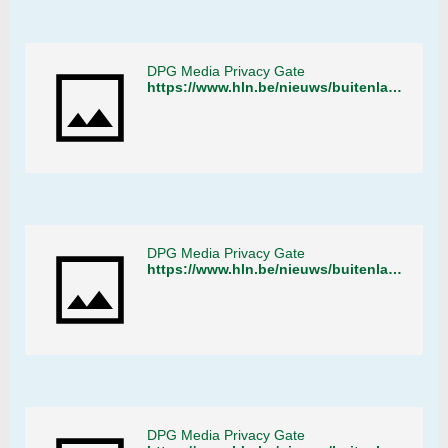
DPG Media Privacy Gate
https://www.hln.be/nieuws/buitenland/nederlandse-politie-sluit-tuin-centrum-winkel-was-spil-in-grootschalige-wietteelt~a71b7f8b/
DPG Media Privacy Gate
https://www.hln.be/nieuws/buitenland/nederlandse-politie-sluit-tuin-centrum-winkel-was-spil-in-grootschalige-wietteelt~a71b7f8b/
DPG Media Privacy Gate