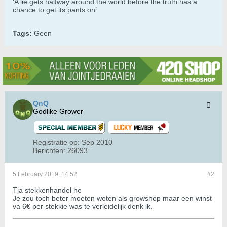
‘A lie gets halfway around the world before the truth has a
chance to get its pants on’
Tags:
Geen
QnQ
Godlike Grower
Registratie op:
Sep 2010
Berichten:
26093
5 February 2019, 14:52
#2
Tja stekkenhandel he
Je zou toch beter moeten weten als growshop maar een winst
va 6€ per stekkie was te verleidelijk denk ik.