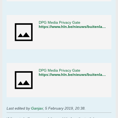
DPG Media Privacy Gate
https://www.hln.be/nieuws/buitenland/nederlandse-politie-sluit-tuin-centrum-winkel-was-spil-in-grootschalige-wietteelt~a71b7f8b/
DPG Media Privacy Gate
https://www.hln.be/nieuws/buitenland/nederlandse-politie-sluit-tuin-centrum-winkel-was-spil-in-grootschalige-wietteelt~a71b7f8b/
Last edited by
Ganjax
;
5 February 2019, 20:38
.