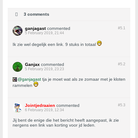
3 comments
ganjagast
commented
#5.
1
5 February 2019, 21:44
Ik zie wel degelijk een link. 9 stuks in totaal
Ganjax
commented
#5.
2
5 February 2019, 23:23
ganjagast
tja je moet wat als ze zomaar met je kloten
rammelen
Jointjedraaien
commented
#5.
3
6 February 2019, 12:34
Jij bent de enige die het bericht heeft aangepast, ik zie
nergens een link van korting voor jd leden.