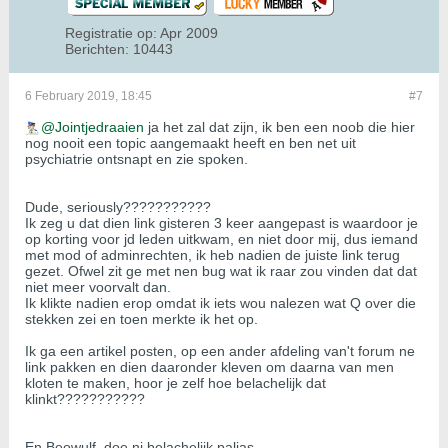
Registratie op:
Apr 2009
Berichten:
10443
6 February 2019, 18:45
#7
Jointjedraaien
ja het zal dat zijn, ik ben een noob die hier
nog nooit een topic aangemaakt heeft en ben net uit
psychiatrie ontsnapt en zie spoken.
Dude, seriously???????????
Ik zeg u dat dien link gisteren 3 keer aangepast is waardoor je
op korting voor jd leden uitkwam, en niet door mij, dus iemand
met mod of adminrechten, ik heb nadien de juiste link terug
gezet. Ofwel zit ge met nen bug wat ik raar zou vinden dat dat
niet meer voorvalt dan.
Ik klikte nadien erop omdat ik iets wou nalezen wat Q over die
stekken zei en toen merkte ik het op.
Ik ga een artikel posten, op een ander afdeling van't forum ne
link pakken en dien daaronder kleven om daarna van men
kloten te maken, hoor je zelf hoe belachelijk dat
klinkt???????????
En Beowulf, doe ni belachelijk paljas.