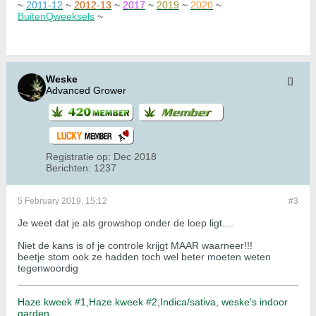
~
2011-12
~
2012-13
~
2017
~
2019
~
2020
~
BuitenQweeksels
~
Weske
Advanced Grower
Registratie op:
Dec 2018
Berichten:
1237
5 February 2019, 15:12
#3
Je weet dat je als growshop onder de loep ligt....
Niet de kans is of je controle krijgt MAAR waarneer!!!
beetje stom ook ze hadden toch wel beter moeten weten
tegenwoordig
Haze kweek #1
,
Haze kweek #2
,
Indica/sativa
,
weske's indoor
garden