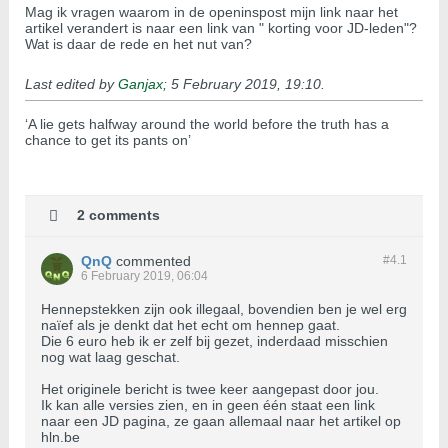
Mag ik vragen waarom in de openinspost mijn link naar het
artikel verandert is naar een link van " korting voor JD-leden"?
Wat is daar de rede en het nut van?
Last edited by
Ganjax
;
5 February 2019, 19:10
.
‘A lie gets halfway around the world before the truth has a
chance to get its pants on’
2 comments
QnQ
commented
#4.
1
6 February 2019, 06:04
Hennepstekken zijn ook illegaal, bovendien ben je wel erg
naïef als je denkt dat het echt om hennep gaat.
Die 6 euro heb ik er zelf bij gezet, inderdaad misschien
nog wat laag geschat.
Het originele bericht is twee keer aangepast door jou.
Ik kan alle versies zien, en in geen één staat een link
naar een JD pagina, ze gaan allemaal naar het artikel op
hln.be