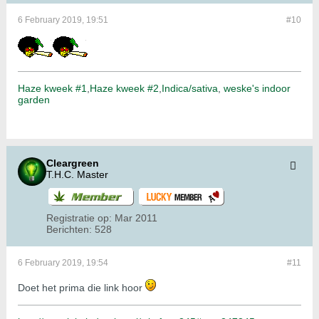
6 February 2019, 19:51
#10
Haze kweek #1
,
Haze kweek #2
,
Indica/sativa
,
weske's indoor
garden
Cleargreen
T.H.C. Master
Registratie op:
Mar 2011
Berichten:
528
6 February 2019, 19:54
#11
Doet het prima die link hoor