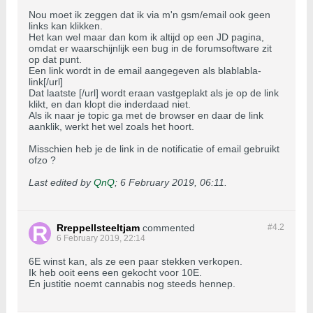
Nou moet ik zeggen dat ik via m'n gsm/email ook geen
links kan klikken.
Het kan wel maar dan kom ik altijd op een JD pagina,
omdat er waarschijnlijk een bug in de forumsoftware zit
op dat punt.
Een link wordt in de email aangegeven als blablabla-
link[/url]
Dat laatste [/url] wordt eraan vastgeplakt als je op de link
klikt, en dan klopt die inderdaad niet.
Als ik naar je topic ga met de browser en daar de link
aanklik, werkt het wel zoals het hoort.
Misschien heb je de link in de notificatie of email gebruikt
ofzo ?
Last edited by
QnQ
;
6 February 2019, 06:11
.
Rreppellsteeltjam
commented
#4.
2
6 February 2019, 22:14
6E winst kan, als ze een paar stekken verkopen.
Ik heb ooit eens een gekocht voor 10E.
En justitie noemt cannabis nog steeds hennep.