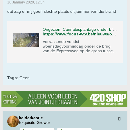
16 January 2020, 12:34
dat zag er mij geen slechte plaats uit,jammer van die brand
Ongezien: Cannabisplantage onder brug ontdekt
https://www.focus-wtv.be/nieuws/ongezien-cannabisplantage-onder-brug-ontdekt?fbclid=IwAR3ZTHJD1rJwWsj0nXSB18-q4ypS-nzilvuv3btCrijItn1OTwruMaf5d50
Verrassende vondst
woensdagvoormiddag onder de brug
van de Expressweg op de grens tussen
Wielsbeke en Waregem. De brandweer,
opgeroepen voor een brand,…
Tags:
Geen
kelderkastje
Exquisite Grower