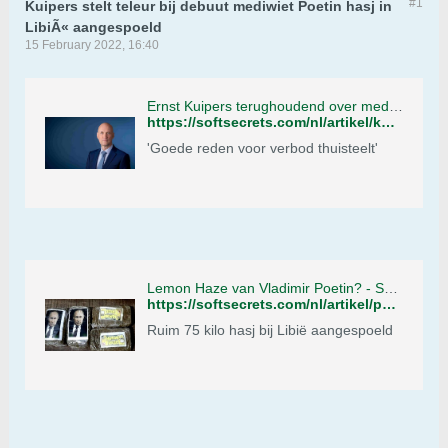
#1
Kuipers stelt teleur bij debuut mediwiet Poetin hasj in
LibiÃ« aangespoeld
15 February 2022, 16:40
Ernst Kuipers terughoudend over medicinale cannabis - Soft Secrets
https://softsecrets.com/nl/artikel/kuipers-stelt-teleur-bij-debuut-mediwiet
'Goede reden voor verbod thuisteelt'
Lemon Haze van Vladimir Poetin? - Soft Secrets
https://softsecrets.com/nl/artikel/poetin-hasj-libie-aangespoeld
Ruim 75 kilo hasj bij Libië aangespoeld