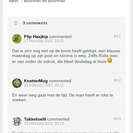
"Ajeto" - Buurman en Buurman
3 comments
Flip Hasjkip
commented
#4.
1
17 February 2022, 10:35
Dat ie zich nog niet op de borst heeft geklopt, een blauwe
maandag op zijn post en corona is weg. Zelfs Rutte was
er van onder de indruk, die bleef dindsdag al thuis
KnetterMug
commented
#4.
2
19 February 2022, 20:12
En weer weg gaat met de tijd. De man heeft er niks te
zoeken..
Takketoelli
commented
#4.
3
19 February 2022, 20:15