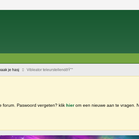
aak je hasj
Vibleator teleurstellendðŸ˜”
ge forum. Paswoord vergeten? klik
hier
om een nieuwe aan te vragen.