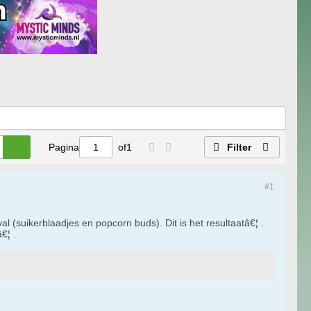
Pagina
of
1
Filter
#1
 (suikerblaadjes en popcorn buds). Dit is het resultaatâ€¦ .
€¦ .