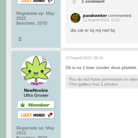
1 comment
Registratie op:
May
parakweker
commented
2022
12 August 2022, 11:01
Berichten:
2070
die zat er bij mij niet bij.
12 August 2022, 08:34
Dit is na 1 keer zonder deze plastiek.
You do not have permission to view t
This gallery has 1 photos.
NewNoobie
Ultra Grower
Registratie op:
May
2022
Berichten:
2070