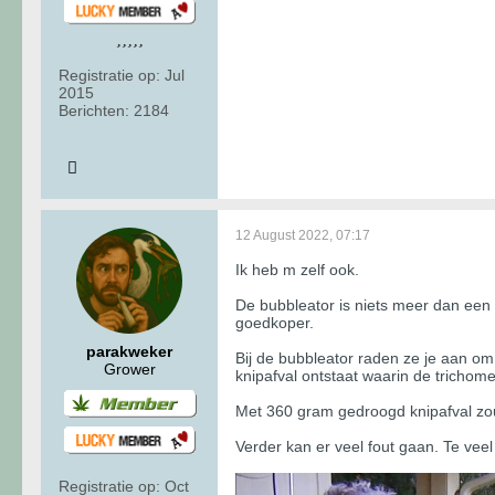
Registratie op:
Jul
2015
Berichten:
2184
12 August 2022, 07:17
Ik heb m zelf ook.
De bubbleator is niets meer dan een
goedkoper.
parakweker
Bij de bubbleator raden ze je aan om 
Grower
knipafval ontstaat waarin de tricho
Met 360 gram gedroogd knipafval zou
Verder kan er veel fout gaan. Te veel a
Registratie op:
Oct