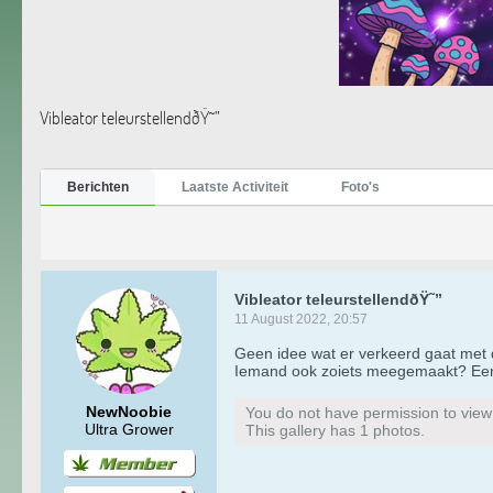
Vibleator teleurstellendðŸ˜”
Berichten
Laatste Activiteit
Foto's
Vibleator teleurstellendðŸ˜”
11 August 2022, 20:57
Geen idee wat er verkeerd gaat met d
Iemand ook zoiets meegemaakt? Een m
NewNoobie
You do not have permission to view t
Ultra Grower
This gallery has 1 photos.