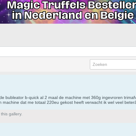
e bubleator b-quick al 2 maal de machine met 360g ingevroren trimafval
achine dat me totaal 220eu gekost heeft verwacht ik wel veel beterâ
his gallery.