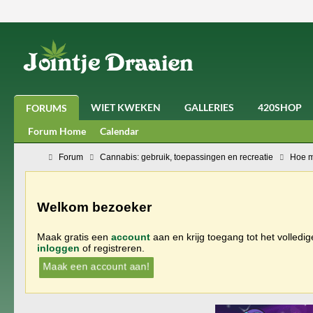
WIET KWEKEN
GALLERIES
420SHOP
FORUMS
Forum Home
Calendar
Forum
Cannabis: gebruik, toepassingen en recreatie
Hoe m
Welkom bezoeker
Maak gratis een
account
aan en krijg toegang tot het volledi
inloggen
of registreren.
Maak een account aan!