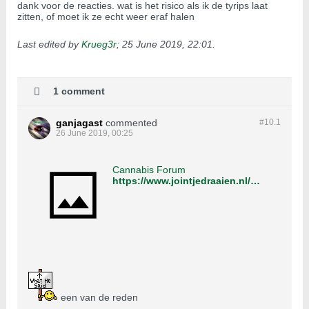
dank voor de reacties. wat is het risico als ik de tyrips laat
zitten, of moet ik ze echt weer eraf halen
Last edited by
Krueg3r
;
25 June 2019, 22:01
.
1 comment
ganjagast
commented
#10.
1
26 June 2019, 00:25
Cannabis Forum
https://www.jointjedraaien.nl/wietforum/forum/wiet-kweken-algemeen/kweken-voor-beginners/1421015-%C2%93krakkk%C2%94-hoofdtak-gesplits-tijdens-buigen?p=1421165#post1421165
een van de reden