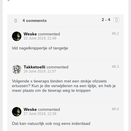
2 - 4
4 comments
Weske
commented
#6.
2
22 June 2019, 21:49
Idd nagelknippertje of tangetje
Takketoelli
commented
#6.
3
26 June 2019, 11:57
Volgende x tiewraps binden met een stokje ofzoiets
ertussen? Kun je die verwijderen na een tijdje, en heb je
meer plaats om de tiewrap weg te knippen
Weske
commented
#6.
4
27 June 2019, 12:36
Dat kan natuurlijk ook nog eens inderdaad