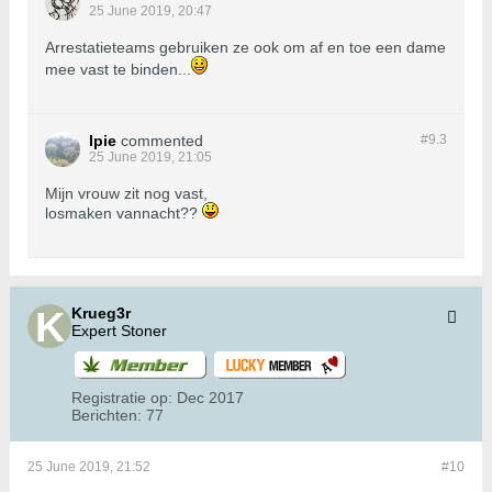
25 June 2019, 20:47
Arrestatieteams gebruiken ze ook om af en toe een dame
mee vast te binden...
Ipie
commented
#9.
3
25 June 2019, 21:05
Mijn vrouw zit nog vast,
losmaken vannacht??
Krueg3r
Expert Stoner
Registratie op:
Dec 2017
Berichten:
77
25 June 2019, 21:52
#10