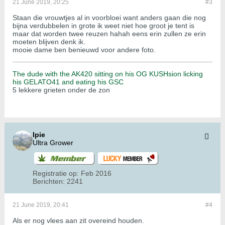
21 June 2019, 20:25
#3
Staan die vrouwtjes al in voorbloei want anders gaan die nog
bijna verdubbelen in grote ik weet niet hoe groot je tent is
maar dat worden twee reuzen hahah eens erin zullen ze erin
moeten blijven denk ik.
mooie dame ben benieuwd voor andere foto.
The dude with the AK420 sitting on his OG KUSHsion licking
his GELATO41 and eating his GSC
5 lekkere grieten onder de zon
Ipie
Ultra Grower
Registratie op:
Feb 2016
Berichten:
2241
21 June 2019, 20:41
#4
Als er nog vlees aan zit overeind houden.