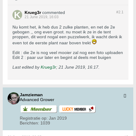
Krueg3r
commented
#2.
1
21 June 2019, 16:03
Nu komt het, ik heb dus 2 zulke planten, en net de 2e
gebogen ,, ong even groot. nu moet ik ze in de tent
proppen, dit word nogal een puzzelwerk, ik wacht denk ik
even tot de eerste plant naar boven trekt
Edit : die 2e is nog veel mooier zal nog een foto uploaden
Edit 2 : paar uur later en begint al deels met buigen
Last edited by
Krueg3r
;
21 June 2019, 16:17
.
Jamzieman
Advanced Grower
Registratie op:
Jan 2019
Berichten:
1039