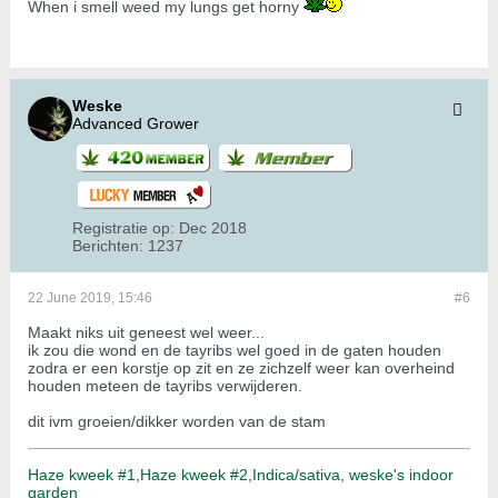
When i smell weed my lungs get horny
Weske
Advanced Grower
Registratie op:
Dec 2018
Berichten:
1237
22 June 2019, 15:46
#6
Maakt niks uit geneest wel weer...
ik zou die wond en de tayribs wel goed in de gaten houden
zodra er een korstje op zit en ze zichzelf weer kan overheind
houden meteen de tayribs verwijderen.
dit ivm groeien/dikker worden van de stam
Haze kweek #1
,
Haze kweek #2
,
Indica/sativa
,
weske's indoor
garden