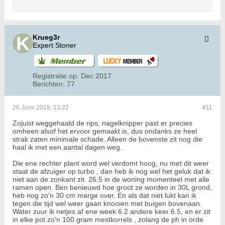
Krueg3r
Expert Stoner
Registratie op:
Dec 2017
Berichten:
77
26 June 2019, 13:22
#11
Zojuist weggehaald de rips, nagelknipper past er precies
omheen alsof het ervoor gemaakt is, dus ondanks ze heel
strak zaten minimale schade. Alleen de bovenste zit nog die
haal ik met een aantal dagen weg.
Die ene rechter plant word wel verdomt hoog, nu met dit weer
staat de afzuiger op turbo , dan heb ik nog wel het geluk dat ik
niet aan de zonkant zit. 26.5 in de woning momenteel met alle
ramen open. Ben benieuwd hoe groot ze worden in 30L grond,
heb nog zo'n 30 cm marge over. En als dat niet lukt kan ik
tegen die tijd wel weer gaan knooien met buigen bovenaan.
Water zuur ik netjes af ene week 6.2 andere keer 6.5, en er zit
in elke pot zo'n 100 gram mestkorrels , zolang de ph in orde