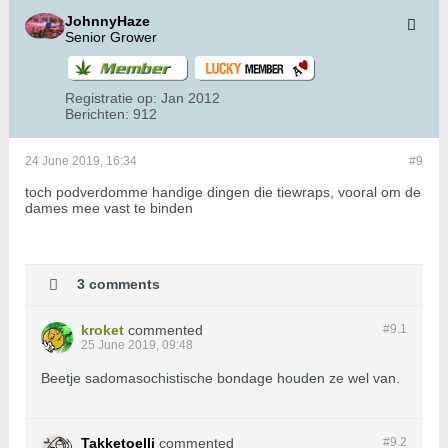
JohnnyHaze
Senior Grower
Registratie op:
Jan 2012
Berichten:
912
24 June 2019, 16:34
#9
toch podverdomme handige dingen die tiewraps, vooral om de
dames mee vast te binden
3 comments
kroket
commented
#9.
1
25 June 2019, 09:48
Beetje sadomasochistische bondage houden ze wel van.
Takketoelli
commented
#9.
2