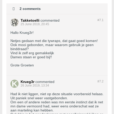
2 comments
Takketoelli
commented
#7.
1
25 June 2019, 20:45
Hallo Krueg3r!
Netjes gedaan met die tywraps, dat gaat goed komen!
Ook mooi gebonden, maar waarom gebruik je geen
binddraad?
Vind ik zelf erg gemakkelijk
Dames staan er goed bij!!
Grote Groeten
Krueg3r
commented
#7.
2
26 June 2019, 13:34
Had ik niet liggen, niet op deze situatie voorbereid helaas.
Uit paniek snel weer vastgebonden.
Om een of andere reden was mn eerste instinct dat ik net
mn dame vermoord had, weer eens onderschat wat ze
aan marteling kan hebben.