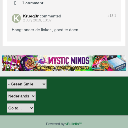
1 comment
Krueg3r
commented
#13.
1
2 July 2019, 13:37
Hangt onder de linker , goed te doen
Powered by
vBulletin™