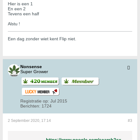
Hier is een 1
En een 2
Tevens een half
Alstu !
Een dag zonder wiet kent Flip niet.
Nonsense
Super Grower
Registratie op:
Jul 2015
Berichten:
1724
2 September 2020, 17:14
#3
https://www.google.com/search?sxsrf=ALeKk02I2T9XMM2DzoTpmEaHksRBxk85Vg%3A1599063177252&source=hp&ei=icRPX579C_CRlwSYyKLYDQ&q=12%2C5+oostkamp&oq=12%2C5+oostkamp&gs_lcp=CgZwc3ktYWIQAzoECCMQJzoCCAA6BQgAELEDOgIILjoFCC4QsQM6CAguELEDEJMCOgUIABDLAToCCCY6BggAEBYQHjoFCCEQoAE6BAghEBU6BwghEAoQoAFQroIBWIioAWDHsAFoAHAAeACAAbcBiAG5C5IBAzYuN5gBAKABAaoBB2d3cy13aXo&sclient=psy-ab&ved=0ahUKEwje5ZnF7srrAhXwyIUKHRikCNsQ4dUDCAc&uact=5