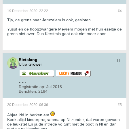
19 December 2020, 22:22
#4
Tja, de grens naar Jeruzalem.is ook, gesloten ...
Yusuf en de hoogzwangere Meyrem mogen met hun ezeltje de
grens niet over. Dus Kerstmis gaat ook niet meer door.
Rietslang
Ultra Grower
Registratie op:
Jul 2015
Berichten:
2184
20 December 2020, 06:36
#5
Ahjaa idd in herken em
Keek altijd kinderprogramma op Nl zender, dat waren gewoon
de leukste! En ja de intrede vd Sint met de boot in Nl en dan
met de pakjespiet enz...