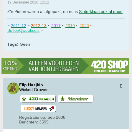
19 December 2020, 12:12
Z'n Pieten waren al afgepakt, en nu is
Sinterklaas ook al dood
.
~
2011-12
~
2012-13
~
2017
~
2019
~
2020
~
BuitenQweeksels
~
Tags:
Geen
Flip Hasjkip
Wicked Grower
Registratie op:
Sep 2008
Berichten:
3595