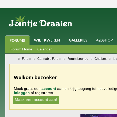
WIET KWEKEN
GALLERIES
420SHOP
FORUMS
Forum Home
Calendar
Forum
Cannabis Forum
Forum Lounge
Chatbox
Is 
Welkom bezoeker
Maak gratis een
account
aan en krijg toegang tot het volledi
inloggen
of registreren.
Maak een account aan!