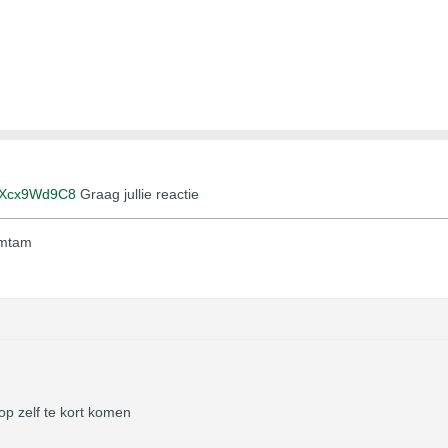
4lXcx9Wd9C8
Graag jullie reactie
amtam
oop zelf te kort komen