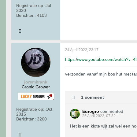
Registratie op:
Jul
2020
Berichten:
4103
24 April 2022, 22:17
https://www.youtube.com/watch?v=
verzonden vanaf mijn bos hut met t
joremkrank
Cronic Grower
1 comment
Registratie op:
Oct
Eurogro
commented
2015
25 April 2022, 07:32
Berichten:
3260
Het is een klote wijf zal wel een h