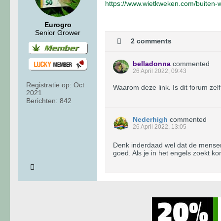
https://www.wietkweken.com/buiten-
Eurogro
Senior Grower
2 comments
belladonna
commented
26 April 2022, 09:43
Registratie op:
Oct
Waarom deze link. Is dit forum zel
2021
Berichten:
842
Nederhigh
commented
26 April 2022, 13:05
Denk inderdaad wel dat de mense
goed. Als je in het engels zoekt k