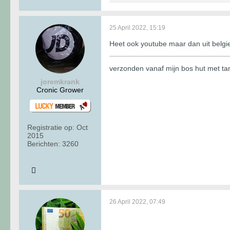
25 April 2022, 15:19
Heet ook youtube maar dan uit belgie
verzonden vanaf mijn bos hut met t
joremkrank
Cronic Grower
Registratie op:
Oct
2015
Berichten:
3260
26 April 2022, 07:49