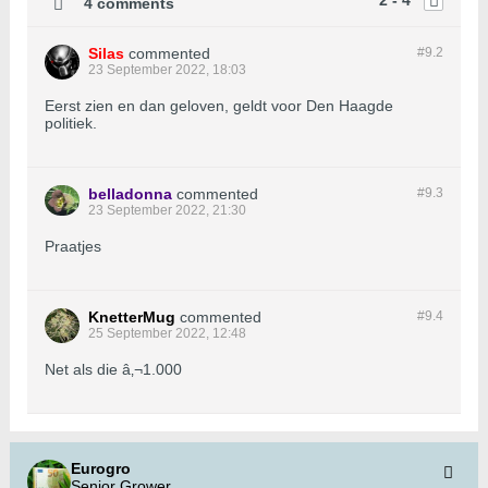
2 - 4
4 comments
Silas
commented
#9.
2
23 September 2022, 18:03
Eerst zien en dan geloven, geldt voor Den Haagde
politiek.
belladonna
commented
#9.
3
23 September 2022, 21:30
Praatjes
KnetterMug
commented
#9.
4
25 September 2022, 12:48
Net als die â‚¬1.000
Eurogro
Senior Grower