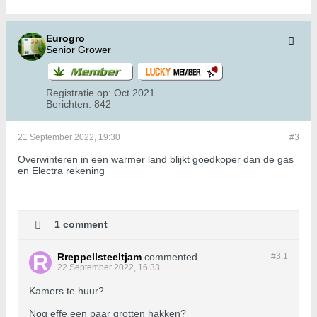
Eurogro
Senior Grower
Registratie op:
Oct 2021
Berichten:
842
21 September 2022, 19:30
#3
Overwinteren in een warmer land blijkt goedkoper dan de gas
en Electra rekening
1 comment
Rreppellsteeltjam
commented
#3.
1
22 September 2022, 16:33
Kamers te huur?
Nog effe een paar grotten hakken?