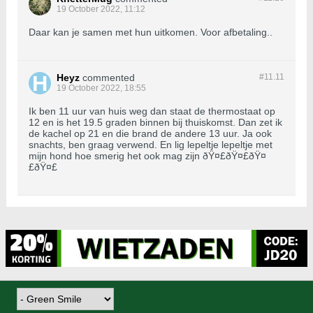
19 October 2022, 11:12
Daar kan je samen met hun uitkomen. Voor afbetaling..
Heyz
commented
#11.
11
19 October 2022, 18:55
Ik ben 11 uur van huis weg dan staat de thermostaat op
12 en is het 19.5 graden binnen bij thuiskomst. Dan zet ik
de kachel op 21 en die brand de andere 13 uur. Ja ook
snachts, ben graag verwend. En lig lepeltje lepeltje met
mijn hond hoe smerig het ook mag zijn ðŸ¤£ðŸ¤£ðŸ¤
£ðŸ¤£