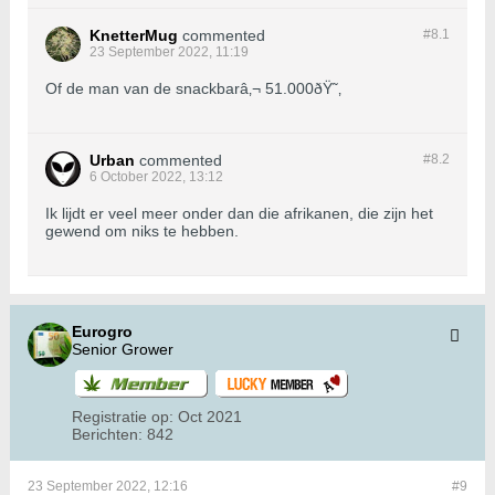
KnetterMug
commented
#8.
1
23 September 2022, 11:19
Of de man van de snackbarâ‚¬ 51.000ðŸ˜‚
Urban
commented
#8.
2
6 October 2022, 13:12
Ik lijdt er veel meer onder dan die afrikanen, die zijn het
gewend om niks te hebben.
Eurogro
Senior Grower
Registratie op:
Oct 2021
Berichten:
842
23 September 2022, 12:16
#9