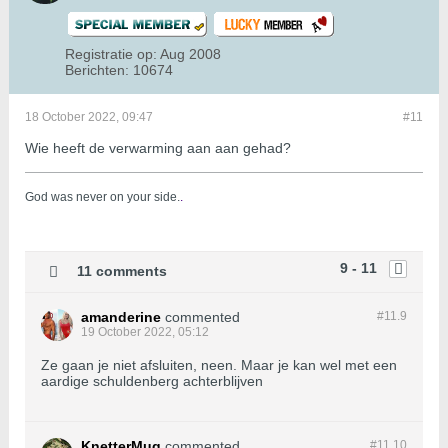
Registratie op:
Aug 2008
Berichten:
10674
18 October 2022, 09:47
#11
Wie heeft de verwarming aan aan gehad?
God was never on your side.
.
9 - 11
11 comments
amanderine
commented
#11.
9
19 October 2022, 05:12
Ze gaan je niet afsluiten, neen. Maar je kan wel met een
aardige schuldenberg achterblijven
KnetterMug
commented
#11.
10