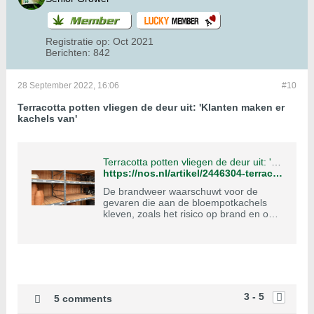
Registratie op:
Oct 2021
Berichten:
842
28 September 2022, 16:06
#10
Terracotta potten vliegen de deur uit: 'Klanten maken er
kachels van'
Terracotta potten vliegen de deur uit: 'Klanten maken er kachels van'
https://nos.nl/artikel/2446304-terracotta-potten-vliegen-de-deur-uit-klanten-maken-er-kachels-van
De brandweer waarschuwt voor de
gevaren die aan de bloempotkachels
kleven, zoals het risico op brand en op
koolmonoxidevergiftiging.
3 - 5
5 comments