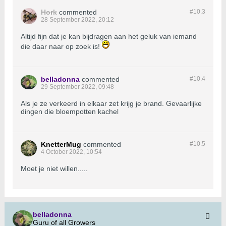
Hork
commented
#10.
3
28 September 2022, 20:12
Altijd fijn dat je kan bijdragen aan het geluk van iemand
die daar naar op zoek is!
belladonna
commented
#10.
4
29 September 2022, 09:48
Als je ze verkeerd in elkaar zet krijg je brand. Gevaarlijke
dingen die bloempotten kachel
KnetterMug
commented
#10.
5
4 October 2022, 10:54
Moet je niet willen.....
belladonna
Guru of all Growers