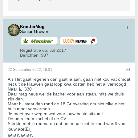
KnetterMug
Senior Grower
Registratie op:
Jul 2017
Berichten:
907
22 September 2022, 16:31
#4
Als Het gaat regenen dan gaat ie aan, gaan niet kou vat omdat
het uit de klauwen gaat loop kwa kosten heb het al verhoogd
Naar â‚¬330
Daar mag heus wel de kachel voor aan staan. mits we thuis
zijn dan.
Maar hij staat dan rond de 18 Gr overdag om niet elke x het
huis moet verwarmen.
Je moet over wegen wat voor jouw beste uitkomt.
De petroleum kachel of de CV...
Sterkte met je reuma en dat het maar niet te koud wordt voor
jouw âœŒï¸
â€‹â€‹â€‹â€‹