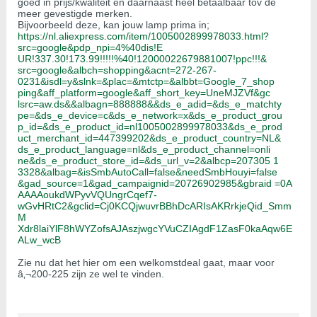
goed in prijs/kwaliteit en daarnaast heel betaalbaar tov de
meer gevestigde merken.
Bijvoorbeeld deze, kan jouw lamp prima in;
https://nl.aliexpress.com/item/1005002899978033.html?
src=google&pdp_npi=4%40dis!E
UR!337.30!173.99!!!!!%40!12000022679881007!ppc!!!&
src=google&albch=shopping&acnt=272-267-
0231&isdl=y&slnk=&plac=&mtctp=&albbt=Google_7_shop
ping&aff_platform=google&aff_short_key=UneMJZVf&gc
lsrc=aw.ds&&albagn=888888&&ds_e_adid=&ds_e_matchty
pe=&ds_e_device=c&ds_e_network=x&ds_e_product_grou
p_id=&ds_e_product_id=nl1005002899978033&ds_e_prod
uct_merchant_id=447399202&ds_e_product_country=NL&
ds_e_product_language=nl&ds_e_product_channel=onli
ne&ds_e_product_store_id=&ds_url_v=2&albcp=207305 1
3328&albag=&isSmbAutoCall=false&needSmbHouyi=false
&gad_source=1&gad_campaignid=20726902985&gbraid =0A
AAAAoukdWPyvVQUngrCqef7-
wGvHRtC2&gclid=Cj0KCQjwuvrBBhDcARIsAKRrkjeQid_Smm
M
Xdr8laiYlF8hWYZofsAJAszjwgcYVuCZIAgdF1ZasF0kaAqw6E
ALw_wcB
Zie nu dat het hier om een welkomstdeal gaat, maar voor
â‚¬200-225 zijn ze wel te vinden.