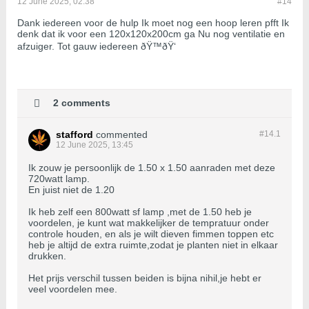
12 June 2025, 02:38
#14
Dank iedereen voor de hulp Ik moet nog een hoop leren pfft Ik
denk dat ik voor een 120x120x200cm ga Nu nog ventilatie en
afzuiger. Tot gauw iedereen ðŸ™ðŸ‘
2 comments
stafford
commented
#14.
1
12 June 2025, 13:45
Ik zouw je persoonlijk de 1.50 x 1.50 aanraden met deze
720watt lamp.
En juist niet de 1.20
Ik heb zelf een 800watt sf lamp ,met de 1.50 heb je
voordelen, je kunt wat makkelijker de tempratuur onder
controle houden, en als je wilt dieven fimmen toppen etc
heb je altijd de extra ruimte,zodat je planten niet in elkaar
drukken.
Het prijs verschil tussen beiden is bijna nihil,je hebt er
veel voordelen mee.