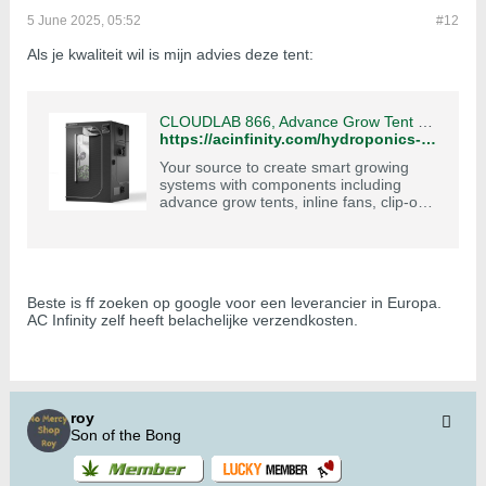
5 June 2025, 05:52
#12
Als je kwaliteit wil is mijn advies deze tent:
CLOUDLAB 866, Advance Grow Tent 5x5, Thickest 1 in. Poles and 2000D Canvas, Highest Reflective Mylar, Largest Zipper Windows, 60" x 60" x 80"
https://acinfinity.com/hydroponics-growers/cloudlab-866-advance-grow-tent-5x5-thickest-1-in-poles-and-2000d-canvas-highest-reflective-mylar-largest-zipper-windows-60-x-60-x-80/?srsltid=AfmBOorHmru6YoNEyzPJgz8EX7uJ8eo1BGCXsrBc0jwDvTS1iQTnJhDr
Your source to create smart growing
systems with components including
advance grow tents, inline fans, clip-on
fans, LED grow lights, and UIS™
controllers.
Beste is ff zoeken op google voor een leverancier in Europa.
AC Infinity zelf heeft belachelijke verzendkosten.
roy
Son of the Bong