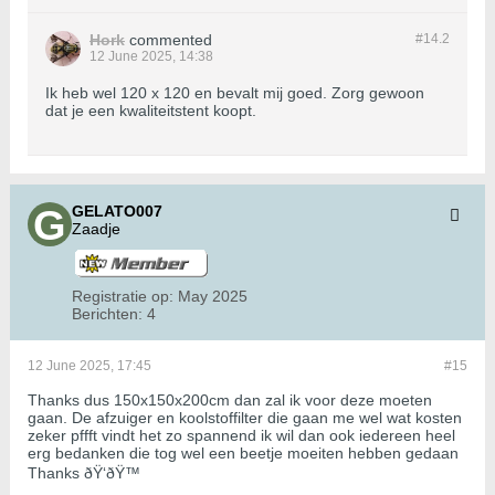
Hork
commented
#14.
2
12 June 2025, 14:38
Ik heb wel 120 x 120 en bevalt mij goed. Zorg gewoon
dat je een kwaliteitstent koopt.
GELATO007
Zaadje
Registratie op:
May 2025
Berichten:
4
12 June 2025, 17:45
#15
Thanks dus 150x150x200cm dan zal ik voor deze moeten
gaan. De afzuiger en koolstoffilter die gaan me wel wat kosten
zeker pffft vindt het zo spannend ik wil dan ook iedereen heel
erg bedanken die tog wel een beetje moeiten hebben gedaan
Thanks ðŸ‘ðŸ™