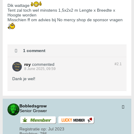
Dik wattage
Tent zal toch wel minstens 1,5x2x2 m Lengte x Breedte x
Hoogte worden
Misschien ff om advies bij No mercy shop de sponsor vragen
1 comment
roy
commented
#2.
1
8 June 2025, 09:59
Dank je wel!
Bobledsgrow
Senior Grower
Registratie op:
Jul 2023
Berichten:
786