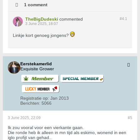
1 comment
TheBigDudeski
commented
#4.
1
3 June 2025, 18:07
Linkje kort genoeg jongens?
Eerstekamerlid
Exquisite Grower
Registratie op:
Jan 2013
Berichten:
5066
3 June 2025, 22:09
#5
Ik zou vooral voor een vierkante gaan.
Die ronde heb ik alleen in mn tijd als eskimo, wonend in een
iglo profijt van gehad..