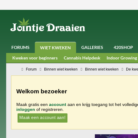
FORUMS
GALLERIES
420SHOP
WIET KWEKEN
Kweken voor beginners
Cannabis Helpdesk
Indoor Growing
Forum
Binnen wiet kweken
Binnen wiet kweken
De kwe
Welkom bezoeker
Maak gratis een
account
aan en krijg toegang tot het volledi
inloggen
of registreren.
Maak een account aan!