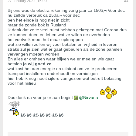
27 January 2022, 15:00
#4
Bij ons was de electra rekening vorig jaar ca 150â‚¬ Voor dec
nu zelfde verbruik ca 250â‚¬ voor dec
pen het einde is nog niet in zicht
maar de zonde bok is Rusland
ik denk dat ze te veel ruimt hebben gekregen met Corona dus
ze kunnen doen en letten wat ze willen de overheden
het voetvolk moet het maar opknappen
wat zie willen zullen wij voor betalen en vrijheid in leveren
straks zul je zien wat er gaat gebeuren als de zone panelen
vervangen moeten worden
En alles er omheen waar blijven we er mee en wie gaat
betalen
ja wij goed zo
wat kost het aan energie en uitstoot om ze te produceren
transport installeren onderhoudt en vernietigen
hier heb ik nog nooit cijfers van gezien wat betreft belasting
voor het milieu
Dus denk na voor je er aan begint
Nirvana
â€‹â€‹â€‹â€‹â€‹â€‹â€‹