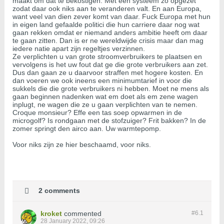
maakt om dat te bekostigen. Met een systeem zo opgezet
zodat daar ook niks aan te veranderen valt. En aan Europa,
want veel van dien zever komt van daar. Fuck Europa met hun
in eigen land gefaalde politici die hun carriere daar nog wat
gaan rekken omdat er niemand anders ambitie heeft om daar
te gaan zitten. Dan is er ne wereldwijde crisis maar dan mag
iedere natie apart zijn regeltjes verzinnen.
Ze verplichten u van grote stroomverbruikers te plaatsen en
vervolgens is het uw fout dat ge die grote verbruikers aan zet.
Dus dan gaan ze u daarvoor straffen met hogere kosten. En
dan voeren we ook ineens een minimumtarief in voor die
sukkels die die grote verbruikers ni hebben. Moet ne mens als
gaan beginnen nadenken wat em doet als em zene wagen
inplugt, ne wagen die ze u gaan verplichten van te nemen.
Croque monsieur? Effe een tas soep opwarmen in de
microgolf? Is rondgaan met de stofzuiger? Frit bakken? In de
zomer springt den airco aan. Uw warmtepomp.
Voor niks zijn ze hier beschaamd, voor niks.
2 comments
kroket
commented
#6.
1
28 January 2022, 09:26