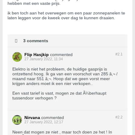
hebben met een vaste prijs.
ik ben toch aan het overwegen om een paar zonnepanelen te
laten leggen voor de kweek over dag te kunnen draaien.
3 comments
Flip Hasjkip
commented
#2.
1
27 January 2022, 11:34
Elektro is niet het probleem, de huidige gasprijs is
ontzettend hoog. Ik ga van een voorschot van 285 â‚¬ /
maand naar 551 â‚¬. Hoop dat we geen vorst meer
krijgen anders moet ik een nier verkopen..
Een vast tarief is vast, mogen ze dat Ã¼berhaupt
tussendoor verhogen ?
Nirvana
commented
#2.
2
27 January 2022, 12:17
Neen dat mogen ze niet , maar toch doen ze het ! In