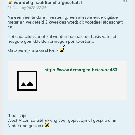
#1
Voordelig nachttarief afgeschaft !
26 January 2022, 22:26
Na een veel te dure investering, een alleswetende digitale
meter en welgeteld 2 kweekjes wordt dit voordeel afgeschaft
en :
Het capaciteitstarief zal worden bepaald op basis van het
hoogste gemiddelde vermogen per kwartier...
Maw we zijn allemaal bruin
https://www.demorgen.be/cs-bed33fcb
*bruin zijn
West-Vlaamse uitdrukking voor gejost zijn of gesjareld, in
Nederland gesjaakt