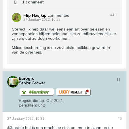
1 comment
Flip Hasjkip
commented
#4.
1
27 January 2022, 15:22
Correct, ik heb daar wel eens een art over gelezen en
zonnepanelen blijken helemaal niet zo milieuvriendelijk te
zijn als dat ze doen voorkomen.
Milieubescherming is de zoveelste melkkoe geworden
van de overheid.
Eurogro
Senior Grower
Registratie op:
Oct 2021
Berichten:
842
27 January 2022, 15:31
#5
@hasjkip het is een prachtige stok om mee te slaan en de