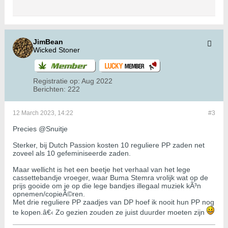
JimBean
Wicked Stoner
Registratie op:
Aug 2022
Berichten:
222
12 March 2023, 14:22
#3
Precies @Snuitje
Sterker, bij Dutch Passion kosten 10 reguliere PP zaden net
zoveel als 10 gefeminiseerde zaden.
Maar wellicht is het een beetje het verhaal van het lege
cassettebandje vroeger, waar Buma Stemra vrolijk wat op de
prijs gooide om je op die lege bandjes illegaal muziek kÃ³n
opnemen/copieÃ©ren.
Met drie reguliere PP zaadjes van DP hoef ik nooit hun PP nog
te kopen.â€‹ Zo gezien zouden ze juist duurder moeten zijn