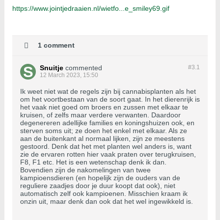
https://www.jointjedraaien.nl/wietfo...e_smiley69.gif
1 comment
Snuitje
commented
#3.
1
12 March 2023, 15:50
Ik weet niet wat de regels zijn bij cannabisplanten als het
om het voortbestaan van de soort gaat. In het dierenrijk is
het vaak niet goed om broers en zussen met elkaar te
kruisen, of zelfs maar verdere verwanten. Daardoor
degenereren adellijke families en koningshuizen ook, en
sterven soms uit; ze doen het enkel met elkaar. Als ze
aan de buitenkant al normaal lijken, zijn ze meestens
gestoord. Denk dat het met planten wel anders is, want
zie de ervaren rotten hier vaak praten over terugkruisen,
F8, F1 etc. Het is een wetenschap denk ik dan.
Bovendien zijn de nakomelingen van twee
kampioensdieren (en hopelijk zijn de ouders van de
reguliere zaadjes door je duur koopt dat ook), niet
automatisch zelf ook kampioenen. Misschien kraam ik
onzin uit, maar denk dan ook dat het wel ingewikkeld is.