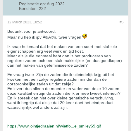
Registratie op:
Aug 2022
Berichten:
222
12 March 2023, 18:52
#6
Bedankt voor je antwoord.
Maar nu heb ik ipv Ã©Ã©n, twee vragen
Ik snap helemaal dat het maken van een soort met stabiele
eigenschappen erg veel werk en tijd kost.
Maar als je die eenmaal hebt dan is het produceren van
reguliere zaden toch een stuk makkelijker (en dus goedkoper)
dan het maken van gefeminiseerde zaden?
En vraag twee: Zijn de zaden die ik uiteindelijk krijg uit het
kweken met een zakje reguliere zaden minder dan de
oorspronkelijke zaden uit dat zakje?
En levert dus alleen de moeder en vader van deze 10 zaden
deze kwaliteit en zijn de zaden die ik er mee kweek inferieur?
En ik spreek dan niet over kleine genetische verschuiving,
want ik begrijp dat als je dat 20 keer doet het eindproduct
waarschijnlijk wel anders zal zijn.
https://www.jointjedraaien.nl/wietfo...e_smiley69.gif