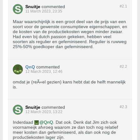
Snuitje
commented
#2.
1
11 March 2023, 23:35
Maar waarschijnlijk is een groot deel van de prijs van een
soort voor de gewenste consumptieve eigenschappen, en
de kosten van de productiekosten wegen minder zwaar.
Had even bij dutch passion gekeken, hebben veel
soorten als regulier en gefeminiseerd. Regulier is ruwweg
25%-50% goedkoper dan gefeminiseerd.
QnQ
commented
#2.
2
12 March 2023, 12:46
omdat je (reÃ«el gezien) kans hebt dat de helft mannelijk
is.
Snuitje
commented
#2.
3
12 March 2023, 13:22
Inderdaad
QnQ
. Dat ook. Denk dat Jim zich ook
voornameijk afvroeg waarom ze dan toch nog relatief
meer kosten dan gefeminiseerd, als dan ook nog de
productiekosten lager zijn.