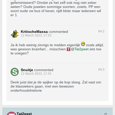
gefeminiseerd? Omdat ze het zelf ook nog niet zeker
weten? Oude juwelen sommige soorten, zoiets. PP een
soort oude vw bus of kever, rijdt klote maar iedereen wil
er 1
KritischeMassa
commented
#4.
2
12 March 2023, 17:33
Ja ik heb weinig zinnigs te melden eigenlijk
zoals altijd,
was gewoon brainfart... misschien
Tat2peet
iets toe
te voegen?
Snuitje
commented
#4.
3
12 March 2023, 17:43
Denk juist dat je de spijker op de kop sloeg. Zal vast om
de klassiekers gaan, met een bewezen
onderhoudshistorie
Tat2peet