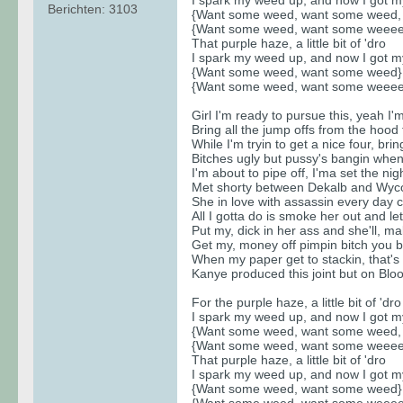
Berichten:
3103
{Want some weed, want some weed,
{Want some weed, want some weeeed,
That purple haze, a little bit of 'dro
I spark my weed up, and now I got my
{Want some weed, want some weed}
{Want some weed, want some weeeed,
Girl I'm ready to pursue this, yeah I'
Bring all the jump offs from the hood 
While I'm tryin to get a nice four, br
Bitches ugly but pussy's bangin when 
I'm about to pipe off, I'ma set the nig
Met shorty between Dekalb and Wyc
She in love with assassin every day 
All I gotta do is smoke her out and le
Put my, dick in her ass and she'll, m
Get my, money off pimpin bitch you 
When my paper get to stackin, that's 
Kanye produced this joint but on Blo
For the purple haze, a little bit of 'dro
I spark my weed up, and now I got my
{Want some weed, want some weed,
{Want some weed, want some weeeed,
That purple haze, a little bit of 'dro
I spark my weed up, and now I got my
{Want some weed, want some weed}
{Want some weed, want some weeeed,