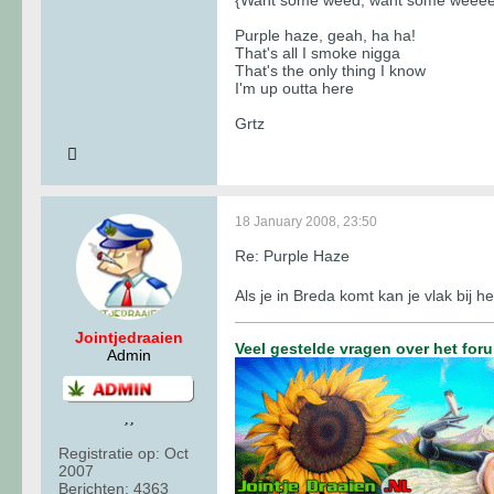
Purple haze, geah, ha ha!
That's all I smoke nigga
That's the only thing I know
I'm up outta here
Grtz
18 January 2008, 23:50
Re: Purple Haze
Als je in Breda komt kan je vlak bij 
Jointjedraaien
Veel gestelde vragen over het for
Admin
Registratie op:
Oct
2007
Berichten:
4363