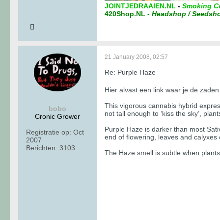
JOINTJEDRAAIEN.NL
-
Smoking C
420Shop.NL
-
Headshop / Seedsh
21 January 2008, 02:57
Re: Purple Haze
Hier alvast een link waar je de zad
This vigorous cannabis hybrid express
bobo
not tall enough to ‘kiss the sky’, pla
Cronic Grower
Purple Haze is darker than most Sati
Registratie op:
Oct
end of flowering, leaves and calyxes 
2007
Berichten:
3103
The Haze smell is subtle when plant