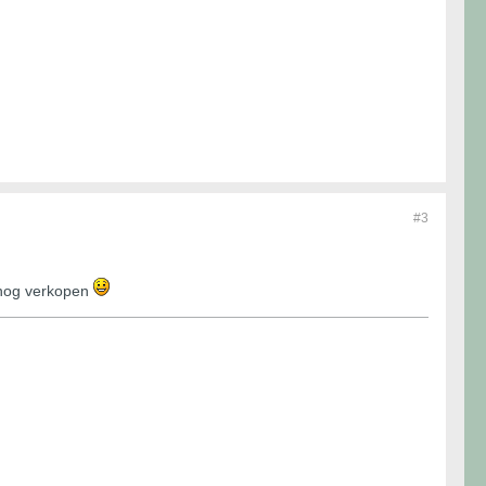
#3
r nog verkopen