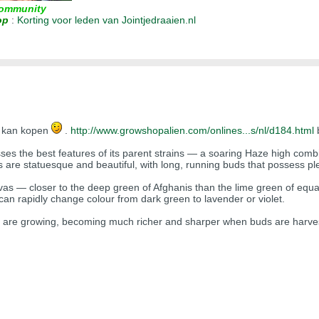
ommunity
op
:
Korting voor leden van Jointjedraaien.nl
en kan kopen
.
http://www.growshopalien.com/onlines...s/nl/d184.html
b
es the best features of its parent strains — a soaring Haze high combin
nts are statuesque and beautiful, with long, running buds that possess pl
vas — closer to the deep green of Afghanis than the lime green of equ
can rapidly change colour from dark green to lavender or violet.
s are growing, becoming much richer and sharper when buds are harve