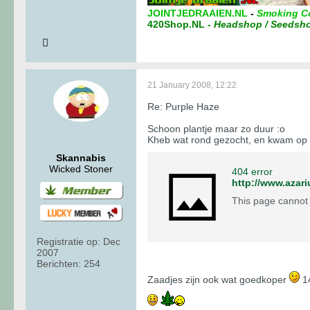
JOINTJEDRAAIEN.NL
-
Smoking C
420Shop.NL
-
Headshop / Seedsh
21 January 2008, 12:22
Re: Purple Haze
Schoon plantje maar zo duur :o
Kheb wat rond gezocht, en kwam op i
Skannabis
Wicked Stoner
404 error
http://www.aza
This page cannot
Registratie op:
Dec
2007
Berichten:
254
Zaadjes zijn ook wat goedkoper
14