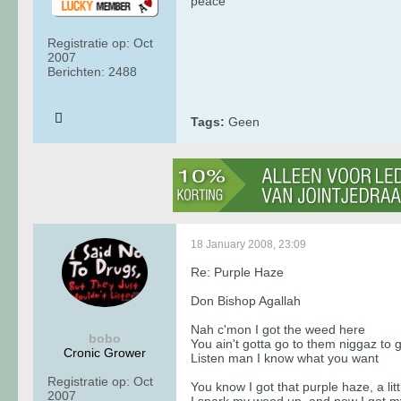
peace
Registratie op:
Oct
2007
Berichten:
2488
Tags:
Geen
18 January 2008, 23:09
Re: Purple Haze
Don Bishop Agallah
Nah c'mon I got the weed here
bobo
You ain't gotta go to them niggaz to ge
Cronic Grower
Listen man I know what you want
Registratie op:
Oct
You know I got that purple haze, a littl
2007
I spark my weed up, and now I got my