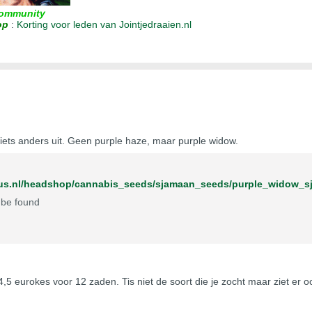
ommunity
op
:
Korting voor leden van Jointjedraaien.nl
ets anders uit. Geen purple haze, maar purple widow.
rius.nl/headshop/cannabis_seeds/sjamaan_seeds/purple_widow_s
 be found
,5 eurokes voor 12 zaden. Tis niet de soort die je zocht maar ziet er o