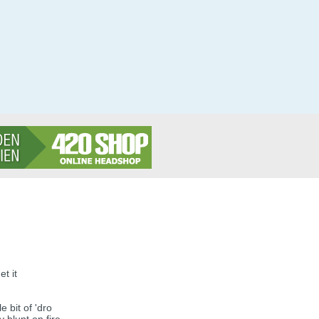
t it
e bit of 'dro
 blunt on fire