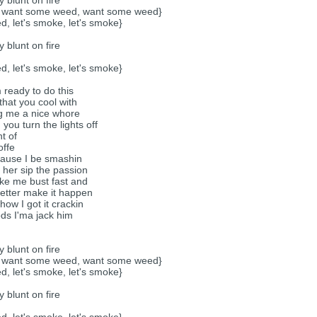
 want some weed, want some weed}
 let's smoke, let's smoke}
 blunt on fire
 let's smoke, let's smoke}
m ready to do this
that you cool with
ing me a nice whore
you turn the lights off
ht of
offe
cause I be smashin
t her sip the passion
ake me bust fast and
better make it happen
how I got it crackin
ods I'ma jack him
 blunt on fire
 want some weed, want some weed}
 let's smoke, let's smoke}
 blunt on fire
 let's smoke, let's smoke}