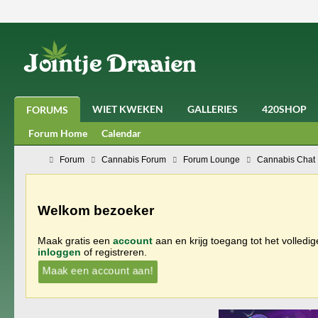
WIET KWEKEN
GALLERIES
420SHOP
FORUMS
Forum Home
Calendar
Forum
Cannabis Forum
Forum Lounge
Cannabis Chat
Welkom bezoeker
Maak gratis een
account
aan en krijg toegang tot het volledi
inloggen
of registreren.
Maak een account aan!