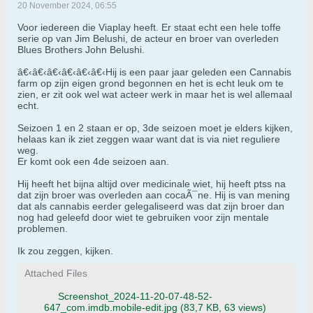
20 November 2024, 06:55
Voor iedereen die Viaplay heeft. Er staat echt een hele toffe
serie op van Jim Belushi, de acteur en broer van overleden
Blues Brothers John Belushi.
â€‹â€‹â€‹â€‹â€‹â€‹Hij is een paar jaar geleden een Cannabis
farm op zijn eigen grond begonnen en het is echt leuk om te
zien, er zit ook wel wat acteer werk in maar het is wel allemaal
echt.
Seizoen 1 en 2 staan er op, 3de seizoen moet je elders kijken,
helaas kan ik ziet zeggen waar want dat is via niet reguliere
weg.
Er komt ook een 4de seizoen aan.
Hij heeft het bijna altijd over medicinale wiet, hij heeft ptss na
dat zijn broer was overleden aan cocaÃ¯ne. Hij is van mening
dat als cannabis eerder gelegaliseerd was dat zijn broer dan
nog had geleefd door wiet te gebruiken voor zijn mentale
problemen.
Ik zou zeggen, kijken.
Attached Files
Screenshot_2024-11-20-07-48-52-
647_com.imdb.mobile-edit.jpg
(83,7 KB, 63 views)