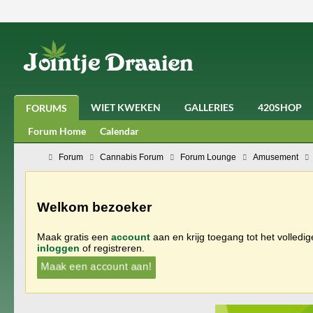
WIET KWEKEN
GALLERIES
420SHOP
FORUMS
Forum Home
Calendar
Forum
Cannabis Forum
Forum Lounge
Amusement
Welkom bezoeker
Maak gratis een
account
aan en krijg toegang tot het volledi
inloggen
of registreren.
Maak een account aan!