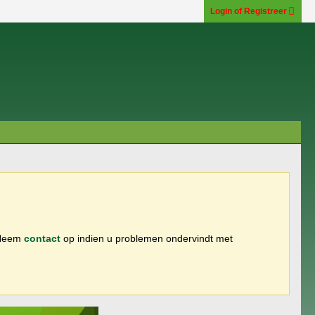
Login of Registreer
 Neem
contact
op indien u problemen ondervindt met