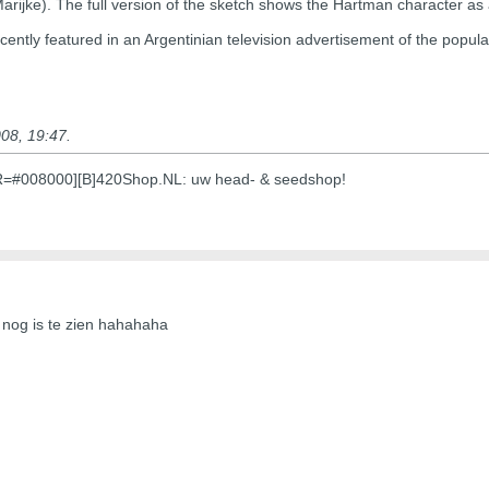
arijke). The full version of the sketch shows the Hartman character as 
ently featured in an Argentinian television advertisement of the popul
08, 19:47
.
OR=#008000][B]420Shop.NL: uw head- & seedshop!
t nog is te zien hahahaha