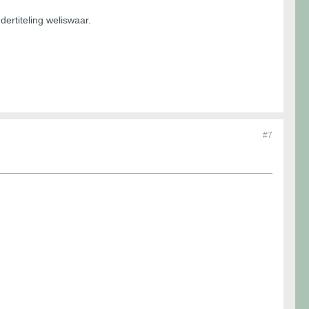
ertiteling weliswaar.
#7