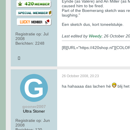
Eynde (as Valère) and An Miller (as M
caused him to be fired.
Part of the Boemerang sketch was rec
laughing."
Een sketch dus, kort toneelstukje.
Registratie op:
Jul
Last edited by
Weedy
;
26 October 20
2008
Berichten:
2248
[B][URL="https://420shop.nl"][COL
26 October 2008, 20:23
ha hahaaaa das lachen hé
blij he
gooner2007
Ultra Stoner
Registratie op:
Jun
2008
Berichten:
120