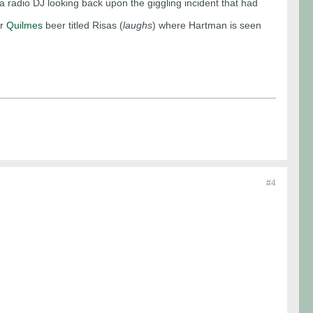
a radio DJ looking back upon the giggling incident that had
ar
Quilmes
beer titled Risas (
laughs
) where Hartman is seen
#4