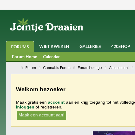
WIET KWEKEN
GALLERIES
420SHOP
FORUMS
Forum Home
Calendar
Forum
Cannabis Forum
Forum Lounge
Amusement
Welkom bezoeker
Maak gratis een
account
aan en krijg toegang tot het volledi
inloggen
of registreren.
Maak een account aan!