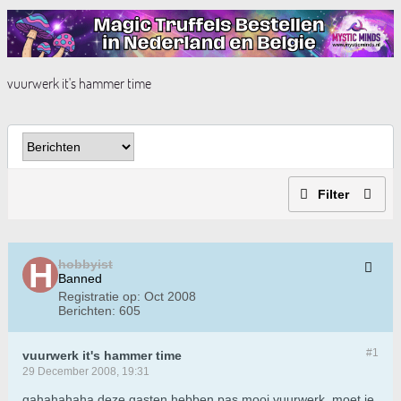
vuurwerk it's hammer time
Filter
hobbyist
Banned
Registratie op:
Oct 2008
Berichten:
605
#1
vuurwerk it's hammer time
29 December 2008, 19:31
gahahahaha deze gasten hebben pas mooi vuurwerk, moet je