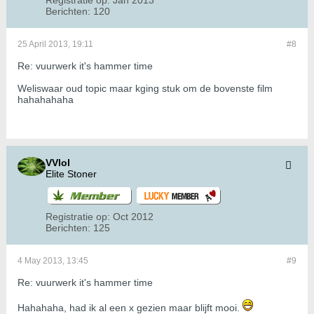
Registratie op:
Jan 2013
Berichten:
120
25 April 2013, 19:11
#8
Re: vuurwerk it's hammer time
Weliswaar oud topic maar kging stuk om de bovenste film
hahahahaha
VVlol
Elite Stoner
Registratie op:
Oct 2012
Berichten:
125
4 May 2013, 13:45
#9
Re: vuurwerk it's hammer time
Hahahaha, had ik al een x gezien maar blijft mooi.