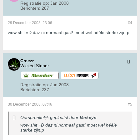
Registratie op:
Jan 2008
Berichten:
287
29 December 2008, 23:06
#4
wow shit =D daz ni normaal gast! moet wel hééle sterke zijn:p
Creezr
Wicked Stoner
Registratie op:
Jun 2008
Berichten:
237
30 December 2008, 07:46
#5
Oorspronkelijk geplaatst door
Verkeyn
wow shit =D daz ni normaal gast! moet wel hééle
sterke zijn:p