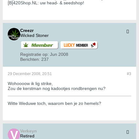
[B]420Shop.NL: uw head- & seedshop!
Creezr
Wicked Stoner
Registratie op:
Jun 2008
Berichten:
237
29 December 2008, 20:51
#3
Wohoooow ik lig strike,
Zou de kerstman nog kadootjes rondbrengen nu?
Witte Weduwe toch, waarom ben je zo hemels?
Verkeyn
Retired