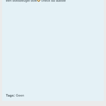
een boksbeugel dolk
check da laatste
Tags:
Geen