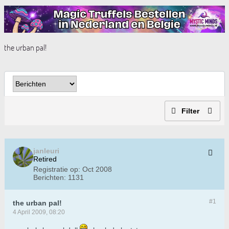
the urban pal!
Filter
janleuri
Retired
Registratie op:
Oct 2008
Berichten:
1131
#1
the urban pal!
4 April 2009, 08:20