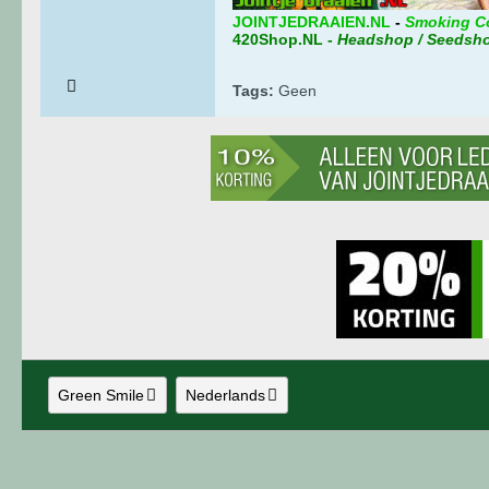
JOINTJEDRAAIEN.NL
-
Smoking C
420Shop.NL
-
Headshop / Seedsh
Tags:
Geen
Green Smile
Nederlands