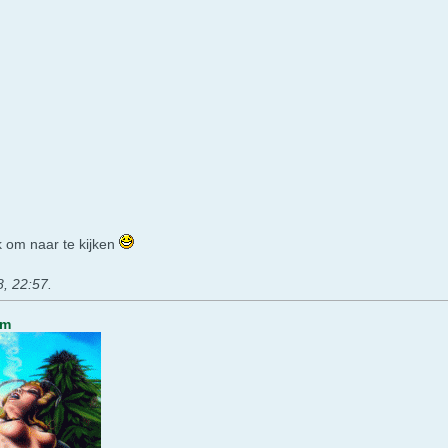
k om naar te kijken
8, 22:57
.
um