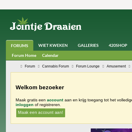
WIET KWEKEN
GALLERIES
420SHOP
FORUMS
Forum Home
Calendar
Forum
Cannabis Forum
Forum Lounge
Amusement
Welkom bezoeker
Maak gratis een
account
aan en krijg toegang tot het volledi
inloggen
of registreren.
Maak een account aan!