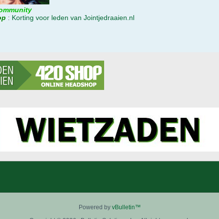
ommunity
op
:
Korting voor leden van Jointjedraaien.nl
Powered by
vBulletin™