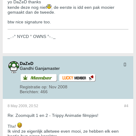
yo DaZeD thanks
kende deze nog niet
, de eerste is idd een pak mooier
gemaakt dan de tweede.
btw nice signature too.
_..-° NYCD ° OWNS °-.._
DaZeD
Gandhi Ganjamaster
Registratie op:
Nov 2008
Berichten:
466
8 May 2009, 20:52
#4
Re: Zoomquilt 1 en 2 - Trippy Animatie filmpjes!
Thx!
Ik vind ze eigenlijk alletwee even mooi, ze hebben elk een