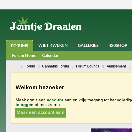
WIET KWEKEN
GALLERIES
420SHOP
FORUMS
Forum Home
Calendar
Forum
Cannabis Forum
Forum Lounge
Amusement
Welkom bezoeker
Maak gratis een
account
aan en krijg toegang tot het volledi
inloggen
of registreren.
Maak een account aan!