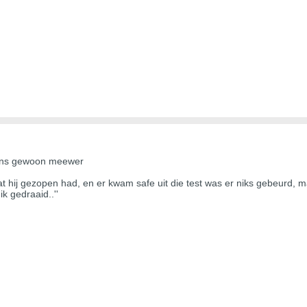
eens gewoon meewer
t hij gezopen had, en er kwam safe uit die test was er niks gebeurd, maa
k gedraaid..''