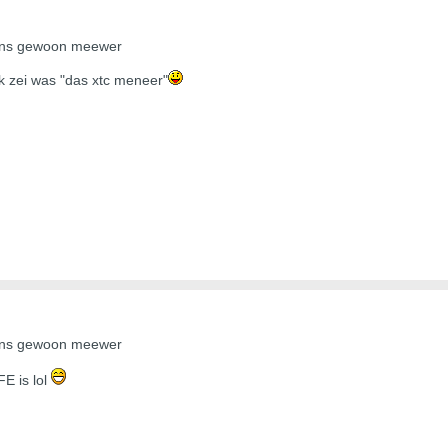
eens gewoon meewer
jk zei was "das xtc meneer"
eens gewoon meewer
FE is lol