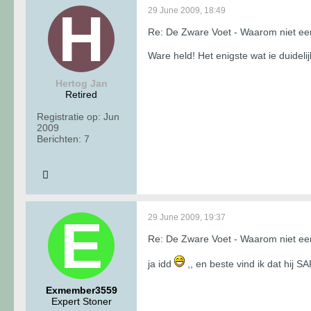
29 June 2009, 18:49
Re: De Zware Voet - Waarom niet 
Ware held! Het enigste wat ie duideli
Hertog Jan
Retired
Registratie op:
Jun
2009
Berichten:
7
29 June 2009, 19:37
Re: De Zware Voet - Waarom niet 
ja idd
,, en beste vind ik dat hij SA
Exmember3559
Expert Stoner