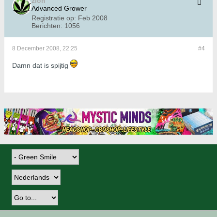
zion
Advanced Grower
Registratie op:
Feb 2008
Berichten:
1056
8 December 2008, 22:25
#4
Damn dat is spijtig