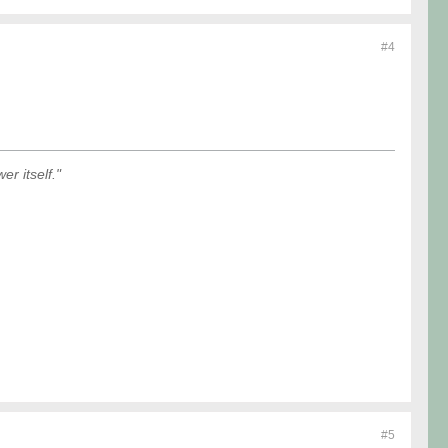
#4
r itself."
#5