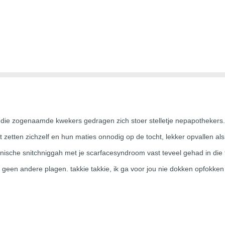
, die zogenaamde kwekers gedragen zich stoer stelletje nepapothekers
at zetten zichzelf en hun maties onnodig op de tocht, lekker opvallen al
ronische snitchniggah met je scarfacesyndroom vast teveel gehad in die
een andere plagen. takkie takkie, ik ga voor jou nie dokken opfokken o