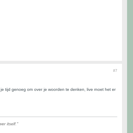
#7
 je tijd genoeg om over je woorden te denken, live moet het er
r itself."