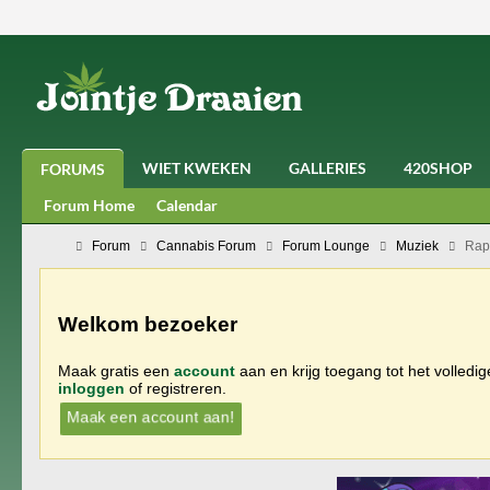
WIET KWEKEN
GALLERIES
420SHOP
FORUMS
Forum Home
Calendar
Forum
Cannabis Forum
Forum Lounge
Muziek
Rap
Welkom bezoeker
Maak gratis een
account
aan en krijg toegang tot het volledi
inloggen
of registreren.
Maak een account aan!