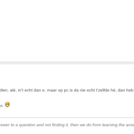
, alé, in't echt dan e, maar op pc is da nie echt t'zelfde hé, dan heb
an.
swer to a question and not finding it, then we do from learning the answe