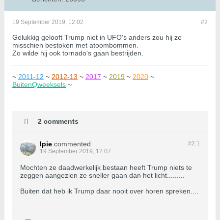
19 September 2019, 12:02
#2
Gelukkig gelooft Trump niet in UFO's anders zou hij ze
misschien bestoken met atoombommen.
Zo wilde hij ook tornado's gaan bestrijden.
~
2011-12
~
2012-13
~
2017
~
2019
~
2020
~
BuitenQweeksels
~
2 comments
Ipie
commented
#2.
1
19 September 2019, 12:07
Mochten ze daadwerkelijk bestaan heeft Trump niets te
zeggen aangezien ze sneller gaan dan het licht.........
Buiten dat heb ik Trump daar nooit over horen spreken....