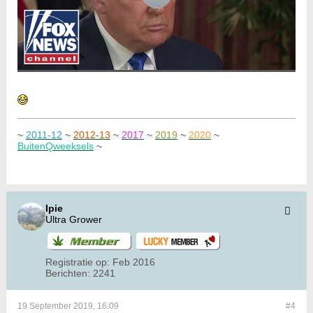
~
2011-12
~
2012-13
~
2017
~
2019
~
2020
~
BuitenQweeksels
~
Ipie
Ultra Grower
Registratie op:
Feb 2016
Berichten:
2241
19 September 2019, 16:09
#4