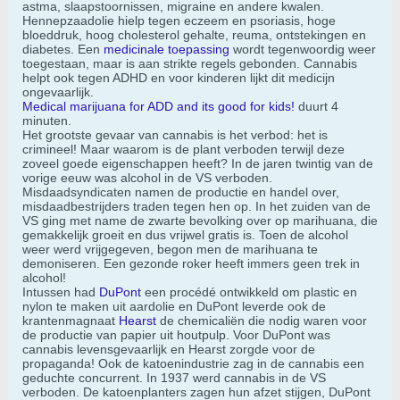
astma, slaapstoornissen, migraine en andere kwalen.
Hennepzaadolie hielp tegen eczeem en psoriasis, hoge
bloeddruk, hoog cholesterol gehalte, reuma, ontstekingen en
diabetes. Een
medicinale toepassing
wordt tegenwoordig weer
toegestaan, maar is aan strikte regels gebonden. Cannabis
helpt ook tegen ADHD en voor kinderen lijkt dit medicijn
ongevaarlijk.
Medical marijuana for ADD and its good for kids!
duurt 4
minuten.
Het grootste gevaar van cannabis is het verbod: het is
crimineel! Maar waarom is de plant verboden terwijl deze
zoveel goede eigenschappen heeft? In de jaren twintig van de
vorige eeuw was alcohol in de VS verboden.
Misdaadsyndicaten namen de productie en handel over,
misdaadbestrijders traden tegen hen op. In het zuiden van de
VS ging met name de zwarte bevolking over op marihuana, die
gemakkelijk groeit en dus vrijwel gratis is. Toen de alcohol
weer werd vrijgegeven, begon men de marihuana te
demoniseren. Een gezonde roker heeft immers geen trek in
alcohol!
Intussen had
DuPont
een procédé ontwikkeld om plastic en
nylon te maken uit aardolie en DuPont leverde ook de
krantenmagnaat
Hearst
de chemicaliën die nodig waren voor
de productie van papier uit houtpulp. Voor DuPont was
cannabis levensgevaarlijk en Hearst zorgde voor de
propaganda! Ook de katoenindustrie zag in de cannabis een
geduchte concurrent. In 1937 werd cannabis in de VS
verboden. De katoenplanters zagen hun afzet stijgen, DuPont