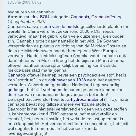
13 June 2009, 09:02
avonturen van cannabis.
Auteur:
mr. drs. BOU
catagorie:
Cannabis
,
Grondstoffen
op
14 september, 2007
Cannabis sativa is
een van de oudste
gecultiveerde planten ter
wereld. In China werd het zeker rond 2800 v.Chr. reeds
verbouwd, maar het gebruik kan vele duizenden jaren ouder
zijn. Cannabis groeit daar namelijk in het wild. De Scythen
verspreidden de plant in de richting van de Midden Oosten en
de in de Middeleeuwen had de hennep ook West Europa
veroverd. Na de “ontdekking” van Amerika werd cannabis ook
daar inheems. In Mexico kreeg het de bijnaam Maria Joanna,
oftewel marihuana,oorspronkelijk benaming komt van de
mexicaanse stad maria joanna.
Cannabis
oftewel hennep bevat een psychoactieve stof, het is
een “softdrug”. In de
opiumwet van 1928
werd het daarom
verboden. Al wordt het gebruik in Nederland tegenwoordig
gedoogd
, het blijft
verboden
. In sommige andere landen kan
de roker van marihuana in de gevangenis belanden!
De psychoactieve stof heet
tetra-hydrocannabinol
(THC), maar
cannabis bevat nog talloze andere werkzame stoffen.
Daardoor is het niet snel verslavend en geen van deze stoffen
is kankerverwekkend. THC ontspant, het maakt vrolijk en
creatief, het is een pijnstiller, het wekt de eetlust op en het is
een slaapmiddel. Het verstoort echter de concentratie, het leidt
wel degelijk tot een roes. In het verkeer kan dat
levensgevaarlijk zijn!