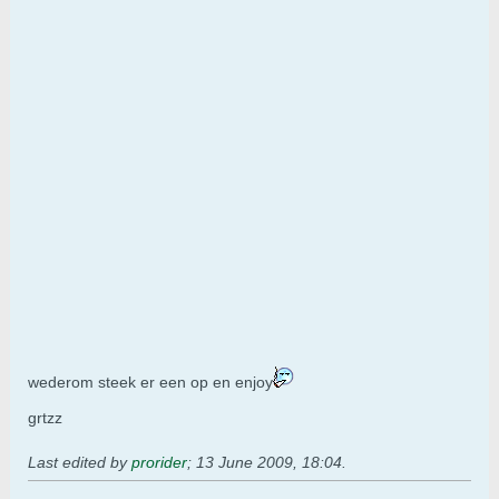
wederom steek er een op en enjoy
grtzz
Last edited by
prorider
;
13 June 2009, 18:04
.