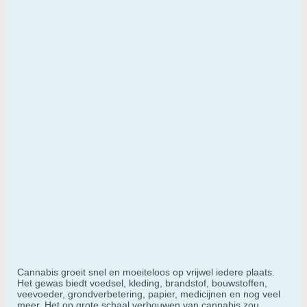
Cannabis groeit snel en moeiteloos op vrijwel iedere plaats.
Het gewas biedt voedsel, kleding, brandstof, bouwstoffen,
veevoeder, grondverbetering, papier, medicijnen en nog veel
meer. Het op grote schaal verbouwen van cannabis zou