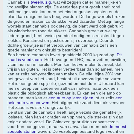
Cannabis is
tweehuizig
, wat wil zeggen dat er mannelijke en
vrouwelijke planten zijn. De eenjarige plant groeit snel: rond
half mei gezaaid kan men het eind augustus oogsten en de
plant kan enige meters hoog worden. De lange wortels breken
de grond en maken zo de akker vruchtbaarder. Met zijn lange
wortels staat cannabis ook stevig, de plant werd ooit gebruikt
als windscherm rond de akkers. Cannabis groeit vrijwel op
iedere grond, heeft weinig voedsel nodig en is resistent tegen
ziektes. Kunstmest en pesticiden zijn overbodig. Door de
dichte groeiwijze is het verbouwen van cannabis zelfs een
goede manier om onkruid te bestrijden!
Een hectare cannabis levert gemiddeld 2000 kg zaad op.
Dit
zaad is voedzaam
. Het bevat geen THC, maar vetten, eiwitten,
vitaminen en mineralen. Men kan het vermalen tot meel, dat
vrij is van gluten. Het is beter verteerbaar dan sojameel, men
kan er zelfs babyvoeding van maken. De olie, bijna 20% van
het gewicht van het zaad, bestaat uit onverzadigde vetzuren.
Het is een goede spijsolie, gezond en niet duur. Uiteraard kan
men er zeep van zieden en zalf van maken, maar ook een
plastic die biologisch afbreekbaar is. Er kan een olielamp op
branden, men kan er
een auto op laten rijden
, of er zelfs
een
hele auto van bouwen
. Het uitgeperste zaad dient als veevoer.
Het zaad is volstrekt ongevaarlijk.
De stam van de cannabis heeft lange vezels die gemakkelijk
loslaten. Men kan er draden van spinnen, die sterker zijn dan
enige andere vezel. De Chinezen gebruikten canvasvezels
voor hun boogpezen, maar van canvas kan men ook
de meest
soepele stoffen
weven. De vezels zijn bestand tegen vocht en