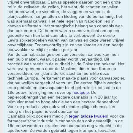
vrijwel onverslijtbaar. Canvas speelde daarom ooit een grote
rol in de zeilvaart: de zeilen, het want, de schoten en vallen,
het breeuwsel, de visnetten, de vlaggen en wimpels, de
plunjezakken, hangmatten en kleding van de bemanning, het
was allemaal canvas! Het hele leger van Napoleon liep in
canvas uniformen. Het strategische belang van cannabis was
dan ook enorm. De boeren waren soms verplicht om op een
gedeelte van hun land cannabis te verbouwen! De eerste
Levi’s spijkerbroeken waren van canvas en deze waren vrijwel
onverslijtbaar. Tegenwoordig zijn ze van katoen en een beetje
bouwvakker verslijt er enkele per jaar.
Van de cannabisstengels en van versleten canvas kan men
een pulp maken, waaruit papier wordt vervaardigd. Dit
procédé was reeds in de oudheid bij de Chinezen bekend. Het
werd overgenomen door de Moslims, die er hun Koran op
verspreidden, en tijdens de kruistochten bereikte deze
techniek Europa. Perkament maakte plaats voor canvaspapier,
dat nauwelijks vergeelt of verzuurt. De eerste Bijbels werden
erop gedrukt en canvaspapier bleef gebruikelijk tot laat in de
19e eeuw. Toen ging men over op
houtpulp
. De
papieropbrengst van een hectare cannabis is in 20 jaar tijd
ruim vier maal zo hoog als die van een hectare dennenbos!
Voor de productie zijn ook veel minder giftige chemicaliën
nodig en het papier is veel duurzamer.
Cannabis blijkt ook een medicijn
tegen talloze kwalen
! Voor de
farmaceutische industrie is cannabis dan ook gevaarlijk. In de
19e eeuw werden extracten van cannabis nog verkocht in de
apotheken. Ze werden gebruikt tegen krampen, toevallen,