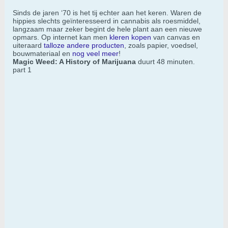
Sinds de jaren ‘70 is het tij echter aan het keren. Waren de
hippies slechts geïnteresseerd in cannabis als roesmiddel,
langzaam maar zeker begint de hele plant aan een nieuwe
opmars. Op internet kan men
kleren kopen
van canvas en
uiteraard
talloze andere producten
, zoals papier, voedsel,
bouwmateriaal en
nog veel meer
!
Magic Weed: A History of Marijuana
duurt 48 minuten.
part 1