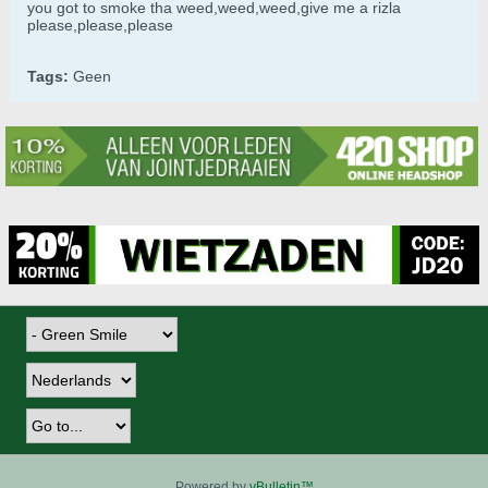
you got to smoke tha weed,weed,weed,give me a rizla
please,please,please
Tags:
Geen
Powered by
vBulletin™