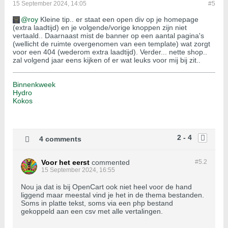
15 September 2024, 14:05
#5
roy
Kleine tip.. er staat een open div op je homepage
(extra laadtijd) en je volgende/vorige knoppen zijn niet
vertaald.. Daarnaast mist de banner op een aantal pagina's
(wellicht de ruimte overgenomen van een template) wat zorgt
voor een 404 (wederom extra laadtijd). Verder... nette shop..
zal volgend jaar eens kijken of er wat leuks voor mij bij zit..
Binnenkweek
Hydro
Kokos
2 - 4
4 comments
Voor het eerst
commented
#5.
2
15 September 2024, 16:55
Nou ja dat is bij OpenCart ook niet heel voor de hand
liggend maar meestal vind je het in de thema bestanden.
Soms in platte tekst, soms via een php bestand
gekoppeld aan een csv met alle vertalingen.