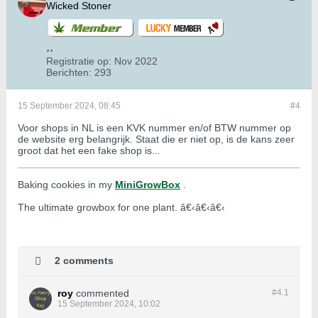
Wicked Stoner
Registratie op:
Nov 2022
Berichten:
293
15 September 2024, 08:45
#4
Voor shops in NL is een KVK nummer en/of BTW nummer op
de website erg belangrijk. Staat die er niet op, is de kans zeer
groot dat het een fake shop is...
Baking cookies in my
MiniGrowBox
.
The ultimate growbox for one plant. â€‹â€‹â€‹
2 comments
roy
commented
#4.
1
15 September 2024, 10:02