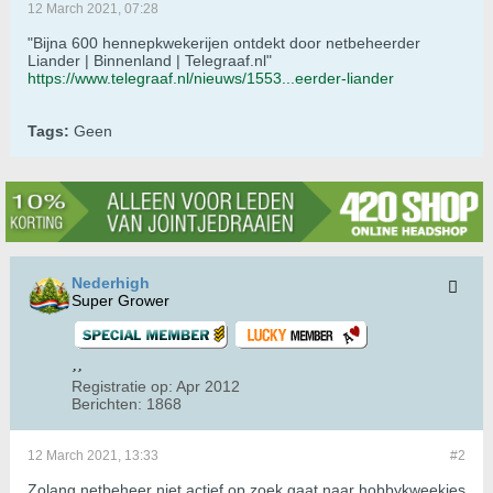
12 March 2021, 07:28
"Bijna 600 hennepkwekerijen ontdekt door netbeheerder
Liander | Binnenland | Telegraaf.nl"
https://www.telegraaf.nl/nieuws/1553...eerder-liander
Tags:
Geen
Nederhigh
Super Grower
Registratie op:
Apr 2012
Berichten:
1868
12 March 2021, 13:33
#2
Zolang netbeheer niet actief op zoek gaat naar hobbykweekjes