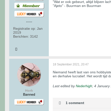
"Wat er ook gebeurt, altijd blijven lac
"Ajeto" - Buurman en Buurman
Registratie op:
Jan
2019
Berichten:
3142
18 September 2021, 20:47
Niemand heeft last van ons hobbyiste
en derhalve lucratief. Het wordt tijd 
Last edited by
Nederhigh
;
4 January
Hork
Banned
1 comment