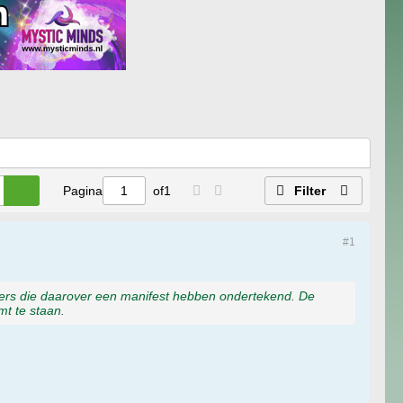
Pagina
of
1
Filter
#1
ters die daarover een manifest hebben ondertekend. De
mt te staan
.