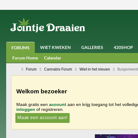
WIET KWEKEN
GALLERIES
420SHOP
FORUMS
Forum Home
Calendar
Forum
Cannabis Forum
Wiet in het nieuws
Burgemeester
Welkom bezoeker
Maak gratis een
account
aan en krijg toegang tot het volledi
inloggen
of registreren.
Maak een account aan!