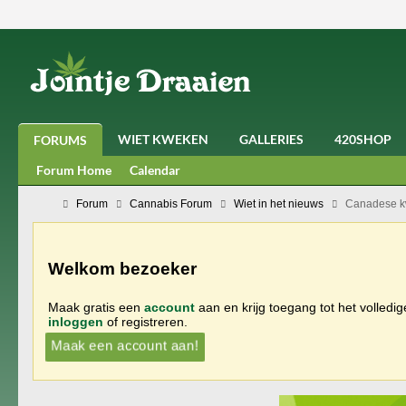
WIET KWEKEN
GALLERIES
420SHOP
FORUMS
Forum Home
Calendar
Forum
Cannabis Forum
Wiet in het nieuws
Canadese kw
Welkom bezoeker
Maak gratis een
account
aan en krijg toegang tot het volledi
inloggen
of registreren.
Maak een account aan!