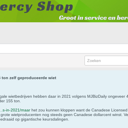
 ton zelf geproduceerde wiet
gale wietbedrijven hebben daar in 2021 volgens MJBizDaily ongeveer 42
der 155 ton.
...s-in-2021/maar
het zou kunnen kloppen want de Canadese Licensed P
e grote wietproducenten nog steeds geen Canadese dollarcent winst. V
gedraaid op gigantische keursdalingen.