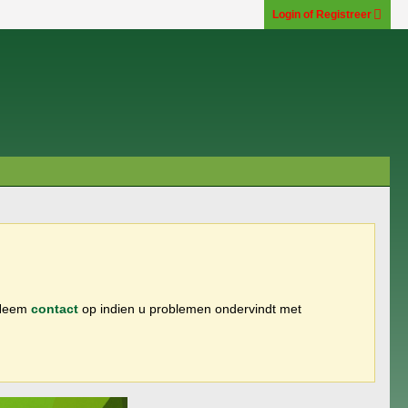
Login of Registreer
 Neem
contact
op indien u problemen ondervindt met