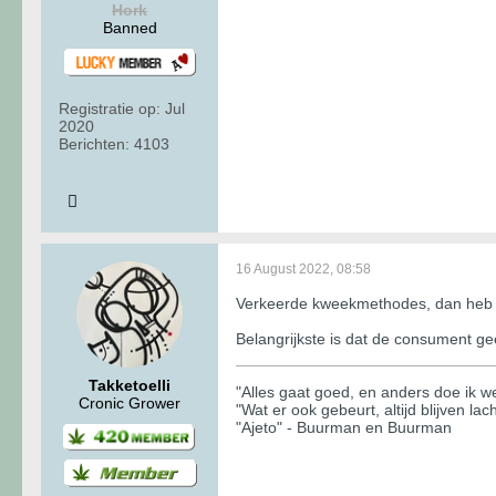
Hork
Banned
Registratie op:
Jul
2020
Berichten:
4103
16 August 2022, 08:58
Verkeerde kweekmethodes, dan heb j
Belangrijkste is dat de consument gee
Takketoelli
"Alles gaat goed, en anders doe ik wel
Cronic Grower
"Wat er ook gebeurt, altijd blijven lac
"Ajeto" - Buurman en Buurman