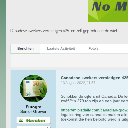
Canadese kwekers vernietigen 425 ton zelf geproduceerde wiet
Berichten
Laatste Activiteit
Foto's
Canadese kwekers vernietigen 425
13 August 2022, 11:57
Schokkende cijfers uit Canada. De le
zoâ€™n 279 ton zijn en een jaar eer
Eurogro
https://mjbizdaily.com/canadian-grow
Senior Grower
legalisering van cannabis maken all
toekomst die hen beloofd werd is uit