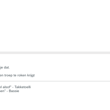
e dat.
n troep te roken krijgt
 alsof" - Takketoelli
hen" - Bassie