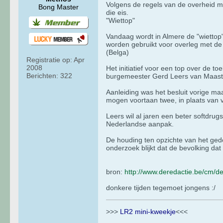
Volgens de regels van de overheid m
Bong Master
die eis.
"Wiettop"
Vandaag wordt in Almere de "wiettop
worden gebruikt voor overleg met de
(Belga)
Registratie op:
Apr
2008
Het initiatief voor een top over de t
Berichten:
322
burgemeester Gerd Leers van Maastr
Aanleiding was het besluit vorige ma
mogen voortaan twee, in plaats van v
Leers wil al jaren een beter softdru
Nederlandse aanpak.
De houding ten opzichte van het gedo
onderzoek blijkt dat de bevolking dat
bron:
http://www.deredactie.be/cm/d
donkere tijden tegemoet jongens :/
>>>
LR2 mini-kweekje
<<<