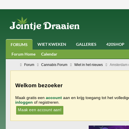
WIET KWEKEN
GALLERIES
420SHOP
FORUMS
Forum Home
Calendar
Forum
Cannabis Forum
Wiet in het nieuws
Amsterdam m
Welkom bezoeker
Maak gratis een
account
aan en krijg toegang tot het volledi
inloggen
of registreren.
Maak een account aan!