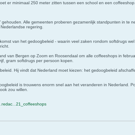
oet er minimaal 250 meter zitten tussen een school en een coffeesho
" gehouden. Alle gemeenten proberen gezamenlijk standpunten in te n
 Nederlandse regering.
oekomst van het gedoogbeleid - waarin veel zaken rondom softdrugs wel s
icht.
and van Bergen op Zoom en Roosendaal om alle coffeeshops in februari te
ijf, gram softdrugs per persoon kopen.
gsbeleid. Hij vindt dat Nederland moet kiezen: het gedoogbeleid afsch
ogbeleid is trouwens enorm snel aan het veranderen in Nederland. Polit
 ook zou willen.
e.redac...21_coffeeshops