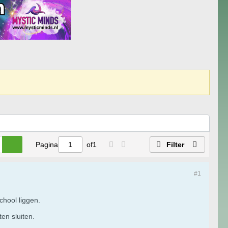
Pagina
of
1
Filter
#1
chool liggen.
en sluiten.