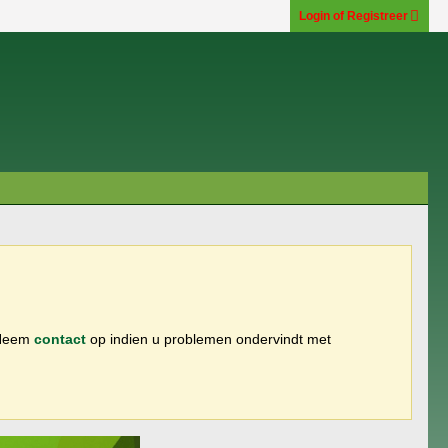
Login of Registreer
 Neem
contact
op indien u problemen ondervindt met