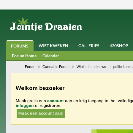
WIET KWEKEN
GALLERIES
420SHOP
FORUMS
Forum Home
Calendar
Forum
Cannabis Forum
Wiet in het nieuws
polite komt l
Welkom bezoeker
Maak gratis een
account
aan en krijg toegang tot het volledi
inloggen
of registreren.
Maak een account aan!