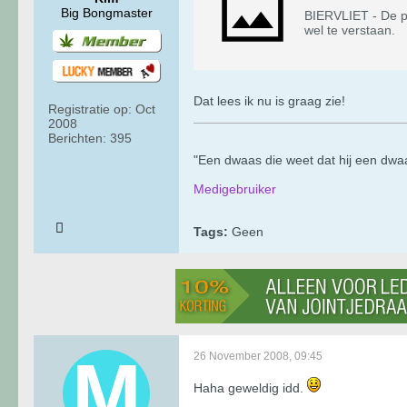
Big Bongmaster
BIERVLIET - De po
wel te verstaan.
Dat lees ik nu is graag zie!
Registratie op:
Oct
2008
Berichten:
395
"Een dwaas die weet dat hij een dwaas 
Medigebruiker
Tags:
Geen
26 November 2008, 09:45
Haha geweldig idd.