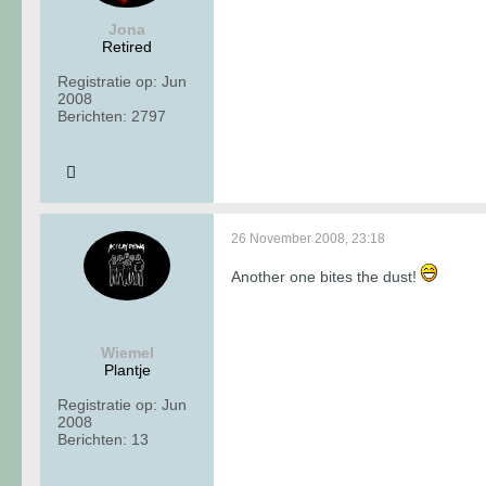
Jona
Retired
Registratie op:
Jun
2008
Berichten:
2797
26 November 2008, 23:18
Another one bites the dust!
Wiemel
Plantje
Registratie op:
Jun
2008
Berichten:
13