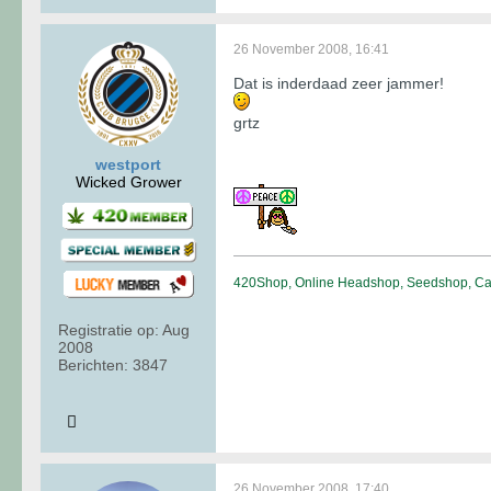
26 November 2008, 16:41
Dat is inderdaad zeer jammer!
grtz
westport
Wicked Grower
420Shop, Online Headshop, Seedshop, Can
Registratie op:
Aug
2008
Berichten:
3847
26 November 2008, 17:40