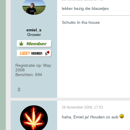
lekker bezig die blauwtjes
Schutto In tha house
emiel_s
Grower
Registratie op:
May
2008
Berichten:
694
26 November 2008, 17:53
haha, Emiel ja! Houden zo aub