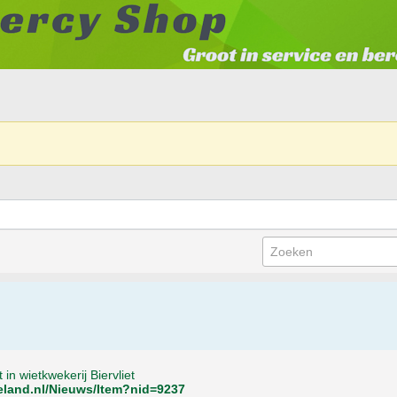
t in wietkwekerij Biervliet
eland.nl/Nieuws/Item?nid=9237