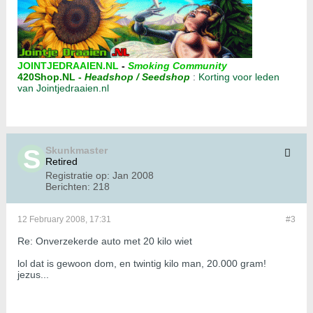
JOINTJEDRAAIEN.NL
-
Smoking Community
420Shop.NL
-
Headshop / Seedshop
:
Korting voor leden
van Jointjedraaien.nl
Skunkmaster
Retired
Registratie op:
Jan 2008
Berichten:
218
12 February 2008, 17:31
#3
Re: Onverzekerde auto met 20 kilo wiet
lol dat is gewoon dom, en twintig kilo man, 20.000 gram!
jezus...