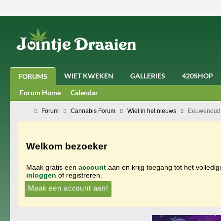
WIET KWEKEN
GALLERIES
420SHOP
FORUMS
Forum Home
Calendar
Forum
Cannabis Forum
Wiet in het nieuws
Eeuwenoud 
Welkom bezoeker
Maak gratis een
account
aan en krijg toegang tot het volledi
inloggen
of registreren.
Maak een account aan!