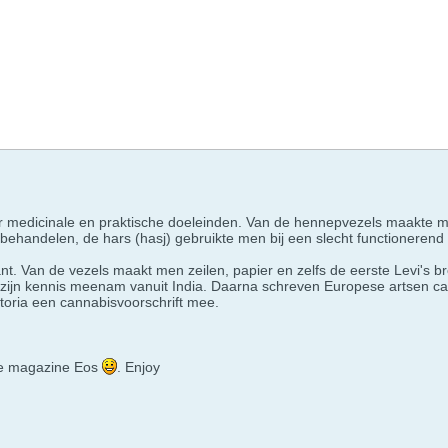
r medicinale en praktische doeleinden. Van de hennepvezels maakte m
handelen, de hars (hasj) gebruikte men bij een slecht functionerend 
t. Van de vezels maakt men zeilen, papier en zelfs de eerste Levi's 
e zijn kennis meenam vanuit India. Daarna schreven Europese artsen c
ctoria een cannabisvoorschrift mee.
are magazine Eos
. Enjoy