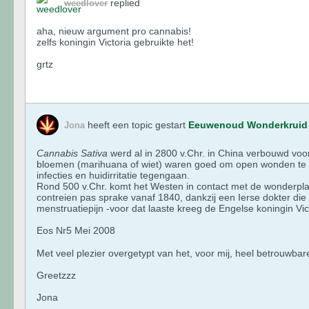
replied
weedlover
aha, nieuw argument pro cannabis!
zelfs koningin Victoria gebruikte het!
grtz
heeft een topic gestart
Eeuwenoud Wonderkruid
Jona
Cannabis Sativa
werd al in 2800 v.Chr. in China verbouwd voo
bloemen (marihuana of wiet) waren goed om open wonden te be
infecties en huidirritatie tegengaan.
Rond 500 v.Chr. komt het Westen in contact met de wonderplan
contreien pas sprake vanaf 1840, dankzij een Ierse dokter di
menstruatiepijn -voor dat laaste kreeg de Engelse koningin Vi
Eos Nr5 Mei 2008
Met veel plezier overgetypt van het, voor mij, heel betrouwb
Greetzzz
Jona