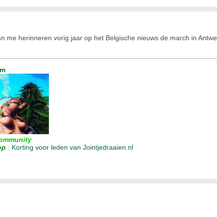
an me herinneren vorig jaar op het Belgische nieuws de march in Antw
um
ommunity
op
:
Korting voor leden van Jointjedraaien.nl