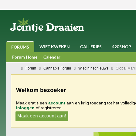
WIET KWEKEN
GALLERIES
420SHOP
FORUMS
Forum Home
Calendar
Forum
Cannabis Forum
Wiet in het nieuws
Global Mari
Welkom bezoeker
Maak gratis een
account
aan en krijg toegang tot het volledi
inloggen
of registreren.
Maak een account aan!