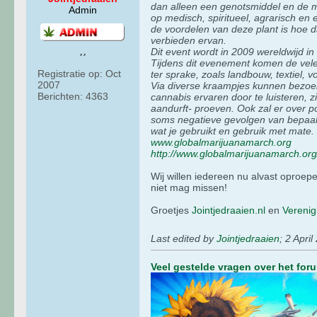
dan alleen een genotsmiddel en de m
Admin
op medisch, spiritueel, agrarisch en
de voordelen van deze plant is hoe d
verbieden ervan.
Dit event wordt in 2009 wereldwijd i
Tijdens dit evenement komen de vele
Registratie op:
Oct
ter sprake, zoals landbouw, textiel, v
2007
Via diverse kraampjes kunnen bezoeke
Berichten:
4363
cannabis ervaren door te luisteren, z
aandurft- proeven. Ook zal er over p
soms negatieve gevolgen van bepaal
wat je gebruikt en gebruik met mate.
www.globalmarijuanamarch.org
http://www.globalmarijuanamarch.org
Wij willen iedereen nu alvast oproep
niet mag missen!
Groetjes
Jointjedraaien.nl
en
Vereni
Last edited by
Jointjedraaien
;
2 April
Veel gestelde vragen over het for