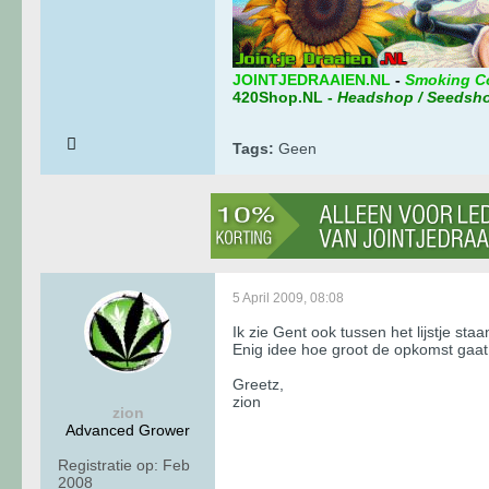
JOINTJEDRAAIEN.NL
-
Smoking C
420Shop.NL
-
Headshop / Seedsh
Tags:
Geen
5 April 2009, 08:08
Ik zie Gent ook tussen het lijstje staa
Enig idee hoe groot de opkomst gaat 
Greetz,
zion
zion
Advanced Grower
Registratie op:
Feb
2008