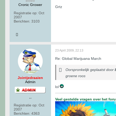
bobo
Cronic Grower
Grtz
Registratie op:
Oct
2007
Berichten:
3103
23 April 2009, 22:13
Re: Global Marijuana March
Oorspronkelijk geplaatst door
groene roos
Jointjedraaien
Admin
lol
Veel gestelde vragen over het for
Registratie op:
Oct
2007
Berichten:
4363