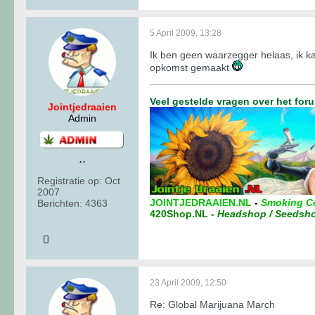
5 April 2009, 13:28
Ik ben geen waarzegger helaas, ik k
opkomst gemaakt
Veel gestelde vragen over het for
Jointjedraaien
Admin
Registratie op:
Oct
2007
JOINTJEDRAAIEN.NL
-
Smoking C
Berichten:
4363
420Shop.NL
-
Headshop / Seedsh
23 April 2009, 12:50
Re: Global Marijuana March