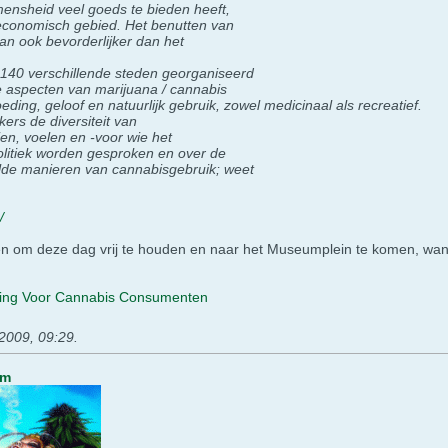
ensheid veel goeds te bieden heeft,
 economisch gebied. Het benutten van
an ook bevorderlijker dan het
n 140 verschillende steden georganiseerd
 aspecten van marijuana / cannabis
oeding, geloof en natuurlijk gebruik, zowel medicinaal als recreatief.
rs de diversiteit van
ien, voelen en -voor wie het
olitiek worden gesproken en over de
de manieren van cannabisgebruik; weet
/
en om deze dag vrij te houden en naar het Museumplein te komen, want 
ging Voor Cannabis Consumenten
 2009, 09:29
.
um