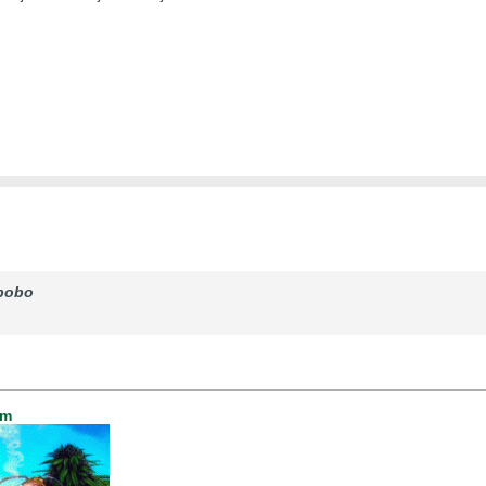
bobo
um