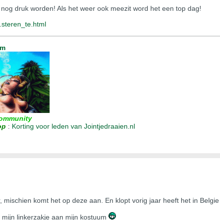
an nog druk worden! Als het weer ook meezit word het een top dag!
..steren_te.html
um
ommunity
op
:
Korting voor leden van Jointjedraaien.nl
r, mischien komt het op deze aan. En klopt vorig jaar heeft het in Belg
 mijn linkerzakje aan mijn kostuum