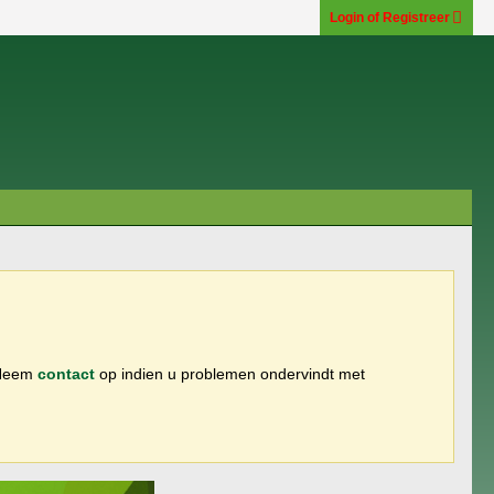
Login of Registreer
 Neem
contact
op indien u problemen ondervindt met