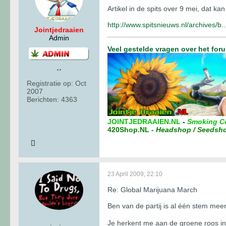
Artikel in de spits over 9 mei, dat k
http://www.spitsnieuws.nl/archives/b.
Jointjedraaien
Admin
Veel gestelde vragen over het for
Registratie op:
Oct
2007
Berichten:
4363
JOINTJEDRAAIEN.NL
-
Smoking C
420Shop.NL
-
Headshop / Seedsh
23 April 2009, 22:10
Re: Global Marijuana March
Ben van de partij is al één stem mee
Je herkent me aan de groene roos in