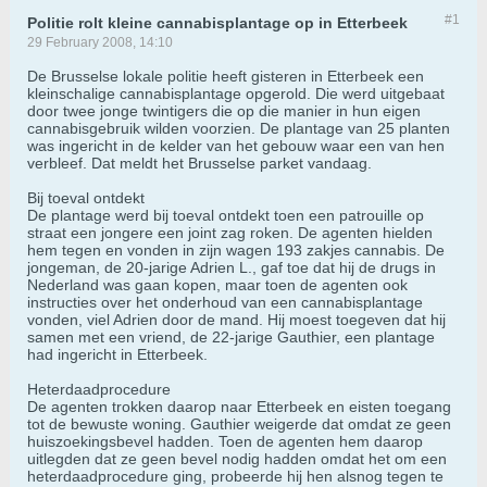
#1
Politie rolt kleine cannabisplantage op in Etterbeek
29 February 2008, 14:10
De Brusselse lokale politie heeft gisteren in Etterbeek een
kleinschalige cannabisplantage opgerold. Die werd uitgebaat
door twee jonge twintigers die op die manier in hun eigen
cannabisgebruik wilden voorzien. De plantage van 25 planten
was ingericht in de kelder van het gebouw waar een van hen
verbleef. Dat meldt het Brusselse parket vandaag.
Bij toeval ontdekt
De plantage werd bij toeval ontdekt toen een patrouille op
straat een jongere een joint zag roken. De agenten hielden
hem tegen en vonden in zijn wagen 193 zakjes cannabis. De
jongeman, de 20-jarige Adrien L., gaf toe dat hij de drugs in
Nederland was gaan kopen, maar toen de agenten ook
instructies over het onderhoud van een cannabisplantage
vonden, viel Adrien door de mand. Hij moest toegeven dat hij
samen met een vriend, de 22-jarige Gauthier, een plantage
had ingericht in Etterbeek.
Heterdaadprocedure
De agenten trokken daarop naar Etterbeek en eisten toegang
tot de bewuste woning. Gauthier weigerde dat omdat ze geen
huiszoekingsbevel hadden. Toen de agenten hem daarop
uitlegden dat ze geen bevel nodig hadden omdat het om een
heterdaadprocedure ging, probeerde hij hen alsnog tegen te