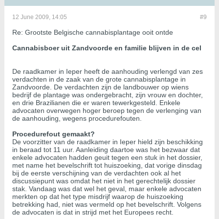
12 June 2009, 14:05
#9
Re: Grootste Belgische cannabisplantage ooit ontde
Cannabisboer uit Zandvoorde en familie blijven in de cel
De raadkamer in Ieper heeft de aanhouding verlengd van zes
verdachten in de zaak van de grote cannabisplantage in
Zandvoorde. De verdachten zijn de landbouwer op wiens
bedrijf de plantage was ondergebracht, zijn vrouw en dochter,
en drie Brazilianen die er waren tewerkgesteld. Enkele
advocaten overwegen hoger beroep tegen de verlenging van
de aanhouding, wegens procedurefouten.
Procedurefout gemaakt?
De voorzitter van de raadkamer in Ieper hield zijn beschikking
in beraad tot 11 uur. Aanleiding daartoe was het bezwaar dat
enkele advocaten hadden geuit tegen een stuk in het dossier,
met name het bevelschrift tot huiszoeking, dat vorige dinsdag
bij de eerste verschijning van de verdachten ook al het
discussiepunt was omdat het niet in het gerechtelijk dossier
stak. Vandaag was dat wel het geval, maar enkele advocaten
merkten op dat het type misdrijf waarop de huiszoeking
betrekking had, niet was vermeld op het bevelschrift. Volgens
de advocaten is dat in strijd met het Europees recht.