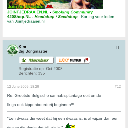
JOINTJEDRAAIEN.NL
-
Smoking Community
420Shop.NL
-
Headshop / Seedshop
:
Korting voor leden
van Jointjedraaien.nl
Kim
Big Bongmaster
Registratie op:
Oct 2008
Berichten:
395
12 June 2009, 18:29
#12
Re: Grootste Belgische cannabisplantage ooit ontde
Ik ga ook kippenboerderij beginnen!!!
"Een dwaas die weet dat hij een dwaas is, is al wijzer dan een
dwaas die denkt dat hij wijs is." .