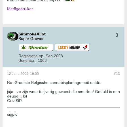
Medigebruiker
SirSmokeAllot
Super Grower
Registratie op:
Sep 2008
Berichten:
1968
12 June 2009, 19:05
#13
Re: Grootste Belgische cannabisplantage ooit ontde
jaja...ze zijn weer te ijverig geweest die smurfen! Geduld is een
deugd... lol
Grtz $iR
sigpic