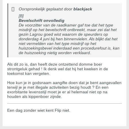
Oorspronkelijk geplaatst door
blackjack
[B]
Bevelschrift onvolledig
De voorzitter van de raadkamer gaf toe dat het type
misdrijf op het bevelschrift ontbreekt, maar zei dat het
gezin Lagrou goed wist waarom de speurders op
donderdag 4 juni bij hen binnenvielen. Als blijkt dat het
niet vermelden van het type misdrijf op het
huiszoekingsbevel inderdaad een procedurefout is, kan
de huiszoeking nietig worden verklaard.
Als dit zo is, dan heeft deze ontzettend domme boer
strontgeluk gehad ! Ik denk wel dat hij het kweken in de
toekomst kan vergeten.
Hoe kun je in godsnaam aangifte doen dat je bent aangevallen
terwijl je je met illegale activiteiten bezig houdt ? En een
exorbitante levensstijl moet je er al helemaal niet op na
houden als kippenboer zijnde.
Een dag zonder wiet kent Flip niet.