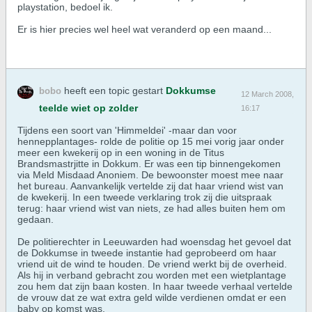
playstation, bedoel ik.
Er is hier precies wel heel wat veranderd op een maand...
heeft een topic gestart
Dokkumse
bobo
12 March 2008,
teelde wiet op zolder
16:17
Tijdens een soort van 'Himmeldei' -maar dan voor
hennepplantages- rolde de politie op 15 mei vorig jaar onder
meer een kwekerij op in een woning in de Titus
Brandsmastrjitte in Dokkum. Er was een tip binnengekomen
via Meld Misdaad Anoniem. De bewoonster moest mee naar
het bureau. Aanvankelijk vertelde zij dat haar vriend wist van
de kwekerij. In een tweede verklaring trok zij die uitspraak
terug: haar vriend wist van niets, ze had alles buiten hem om
gedaan.
De politierechter in Leeuwarden had woensdag het gevoel dat
de Dokkumse in tweede instantie had geprobeerd om haar
vriend uit de wind te houden. De vriend werkt bij de overheid.
Als hij in verband gebracht zou worden met een wietplantage
zou hem dat zijn baan kosten. In haar tweede verhaal vertelde
de vrouw dat ze wat extra geld wilde verdienen omdat er een
baby op komst was.