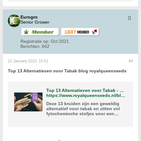
Eurogro
Senior Grower
Registratie op:
Oct 2021
Berichten:
842
21 January 2022, 15:51
#4
Top 13 Alternatieven voor Tabak blog royalqueenseeds
Top 13 Alternatieven voor Tabak - RQS Blog
https://www.royalqueenseeds.nl/blog-top-10-vervangers-voor-tabak-in-spliffs-n858
Deze 13 kruiden zijn een geweldig
alternatief voor tabak en zitten vol
fytochemische stofjes voor een
ontspannend effect en unieke
smaak. Probeer ze nu!