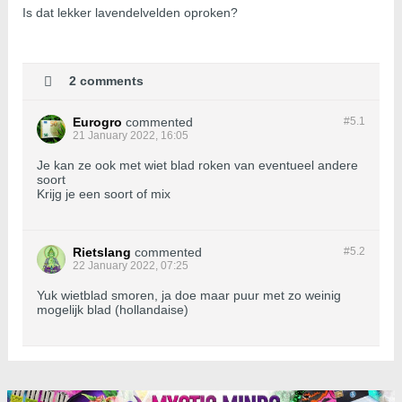
Is dat lekker lavendelvelden oproken?
2 comments
Eurogro
commented
#5.
1
21 January 2022, 16:05
Je kan ze ook met wiet blad roken van eventueel andere
soort
Krijg je een soort of mix
Rietslang
commented
#5.
2
22 January 2022, 07:25
Yuk wietblad smoren, ja doe maar puur met zo weinig
mogelijk blad (hollandaise)