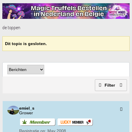
de toppen
Dit topic is gesloten.
Filter
emiel_s
Grower
Registratie op:
May 2008