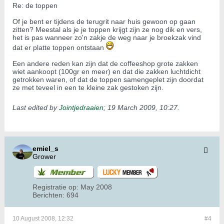
Re: de toppen
Of je bent er tijdens de terugrit naar huis gewoon op gaan
zitten? Meestal als je je toppen krijgt zijn ze nog dik en vers,
het is pas wanneer zo'n zakje de weg naar je broekzak vind
dat er platte toppen ontstaan
Een andere reden kan zijn dat de coffeeshop grote zakken
wiet aankoopt (100gr en meer) en dat die zakken luchtdicht
getrokken waren, of dat de toppen samengeplet zijn doordat
ze met teveel in een te kleine zak gestoken zijn.
Last edited by
Jointjedraaien
;
19 March 2009, 10:27
.
emiel_s
Grower
Registratie op:
May 2008
Berichten:
694
10 August 2008, 12:32
#4