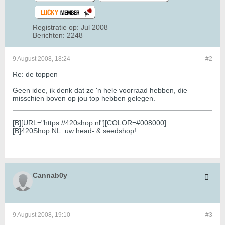
Registratie op:
Jul 2008
Berichten:
2248
9 August 2008, 18:24
#2
Re: de toppen
Geen idee, ik denk dat ze 'n hele voorraad hebben, die
misschien boven op jou top hebben gelegen.
[B][URL="https://420shop.nl"][COLOR=#008000]
[B]420Shop.NL: uw head- & seedshop!
Cannab0y
9 August 2008, 19:10
#3